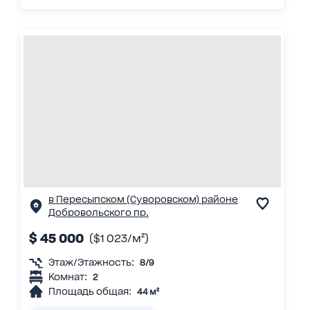
в Пересыпском (Суворовском) районе
Добровольского пр.
$ 45 000
($1 023/м²)
Этаж/Этажность:
8/9
Комнат:
2
Площадь общая:
44 м²