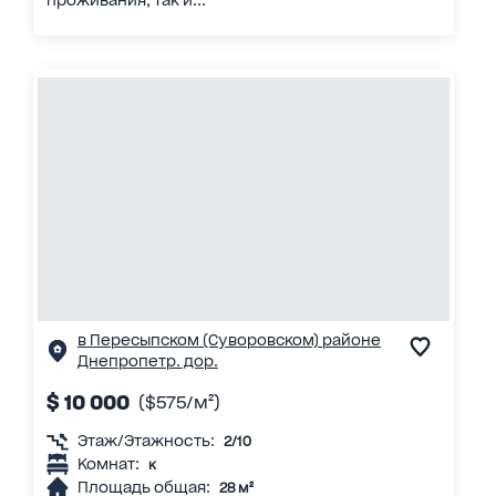
в Пересыпском (Суворовском) районе
Днепропетр. дор.
$ 10 000
($575/м²)
Этаж/Этажность:
2/10
Комнат:
к
Площадь общая:
28 м²