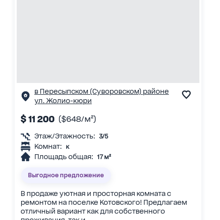
в Пересыпском (Суворовском) районе
ул. Жолио-кюри
$ 11 200
($648/м²)
Этаж/Этажность:
3/5
Комнат:
к
Площадь общая:
17 м²
Выгодное предложение
В продаже уютная и просторная комната с
ремонтом на поселке Котовского! Предлагаем
отличный вариант как для собственного
проживания, так и...