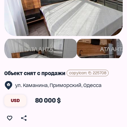
Объект снят с продажи
copyIcon
:
225708
ул. Каманина
Приморский
Одесса
,
,
80 000 $
USD