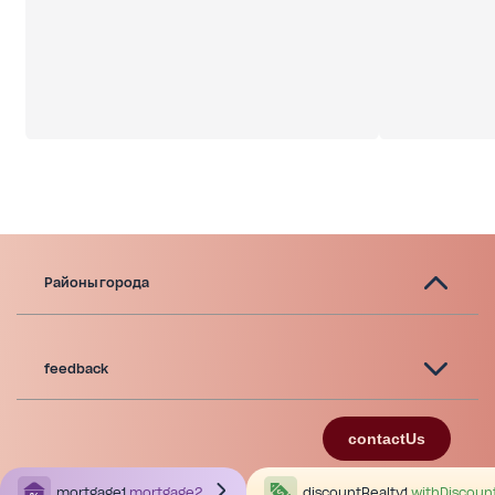
Районы города
feedback
contactUs
mortgage1
mortgage2
discountRealty1
withDiscoun