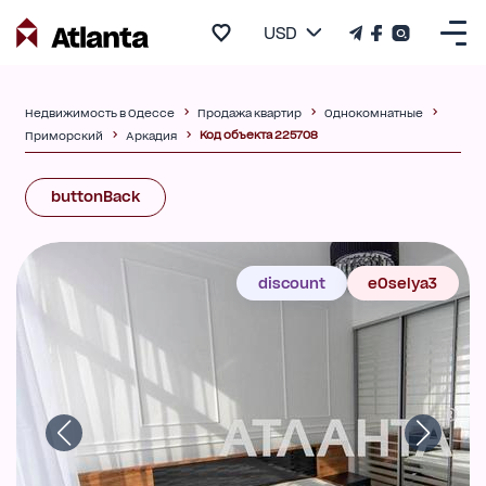
USD
Недвижимость в Одессе
Продажа квартир
Однокомнатные
Код объекта 225708
Приморский
Аркадия
buttonBack
discount
eOselya3