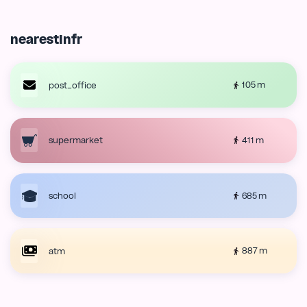
nearestInfr
105 m
post_office
411 m
supermarket
685 m
school
887 m
atm