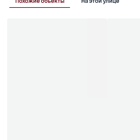
Похожие обьекты
На этой улице
В