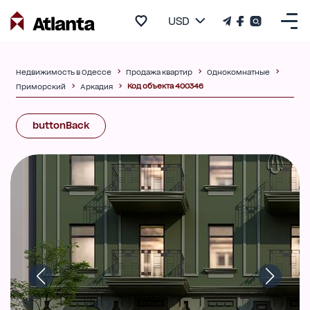
USD
Недвижимость в Одессе
Продажа квартир
Однокомнатные
Код объекта 400346
Приморский
Аркадия
buttonBack