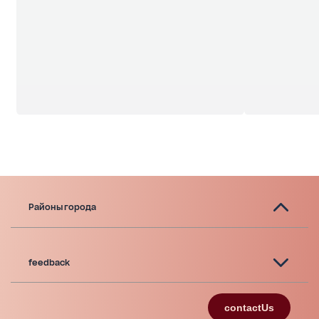
Районы города
feedback
contactUs