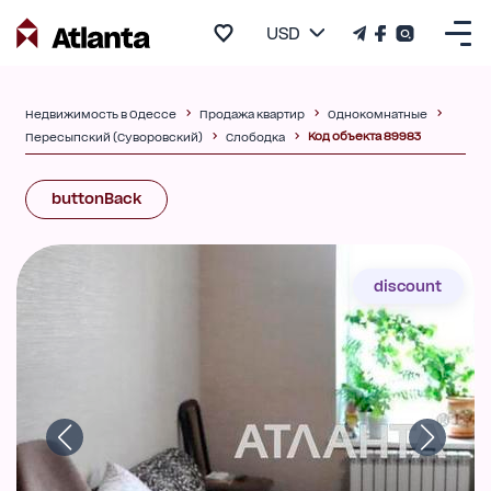
USD
Недвижимость в Одессе
Продажа квартир
Однокомнатные
Код объекта 89983
Пересыпский (Суворовский)
Слободка
buttonBack
discount