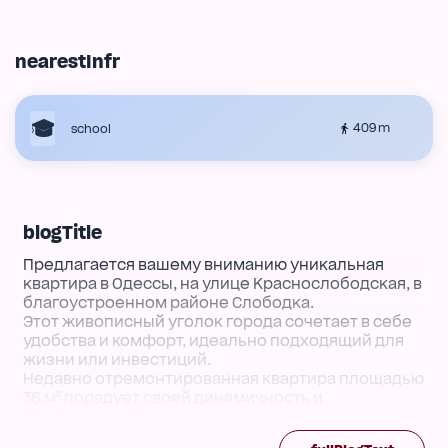
nearestInfr
409 m
school
blogTitle
Предлагается вашему вниманию уникальная
квартира в Одессы, на улице Краснослободская, в
благоустроенном районе Слободка.
Этот живописный уголок города сочетает в себе
удобства и комфорт, идеально подходящий для
жизни или инвестиций.
Недавно отремонтированная квартира площадью
36 м² порадует своей динамичность и
продуманностью.
Жилая комната с пятикамерными окнами,