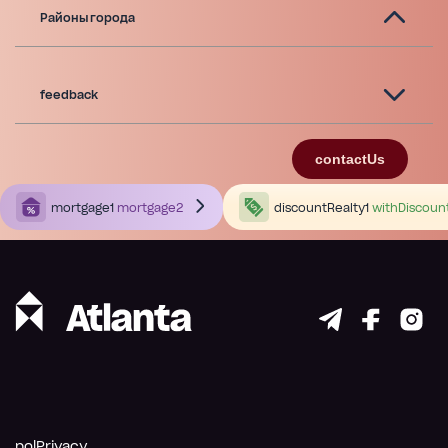
Районы города
feedback
contactUs
mortgage1
mortgage2
discountRealty1
withDiscoun
polPrivacy