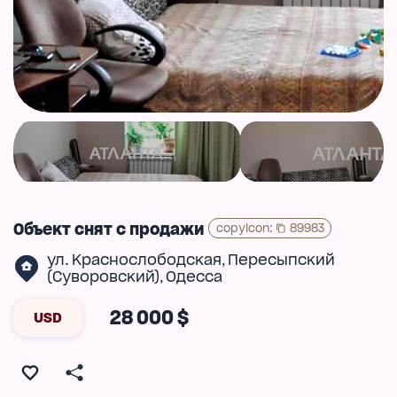
Объект снят с продажи
copyIcon
:
89983
ул. Краснослободская
Пересыпский
,
(Суворовский)
Одесса
,
28 000 $
USD