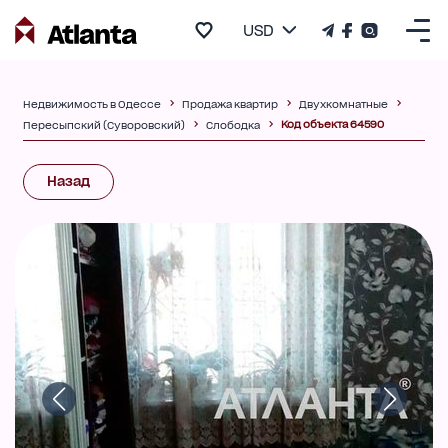
USD
Недвижимость в Одессе
Продажа квартир
Двухкомнатные
Код объекта 64590
Пересыпский (Суворовский)
Слободка
Назад