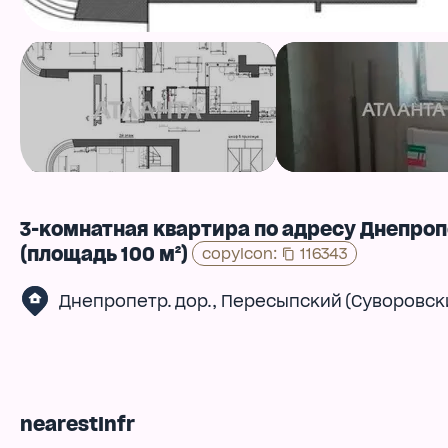
3-комнатная квартира по адресу Днепроп
(площадь 100 м²)
copyIcon
:
116343
,
Днепропетр. дор.
Пересыпский (Суворовск
nearestInfr