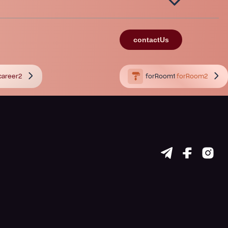
contactUs
career2
forRoom1
forRoom2