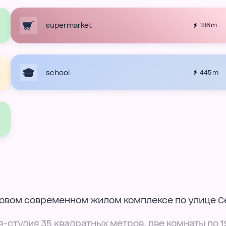
supermarket
186 m
school
445 m
новом современном жилом комплексе по улице 
-студия 35 квадратных метров, две комнаты по 1