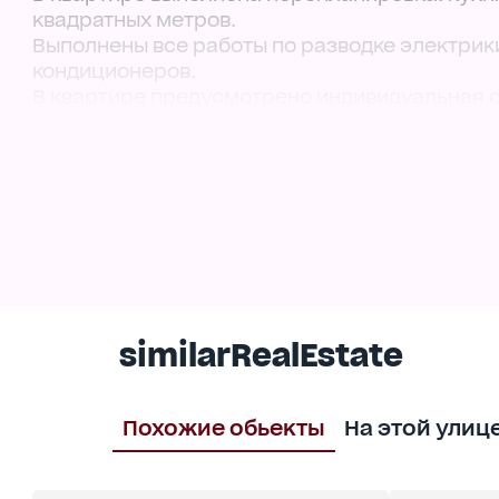
квадратных метров.
Выполнены все работы по разводке электрик
кондиционеров.
В квартире предусмотрено индивидуальная с
В подарок покупателю - дизайнерский проект
Придомовая территория обустраивается по 
площадки, высаживаются декоративные расте
комфортного отдыха.
В непосредственной близости расположены с
За дополнительной информацией обращайтес
similarRealEstate
Похожие обьекты
На этой улиц