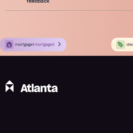
feedback
mortgage1
mortgage2
dis