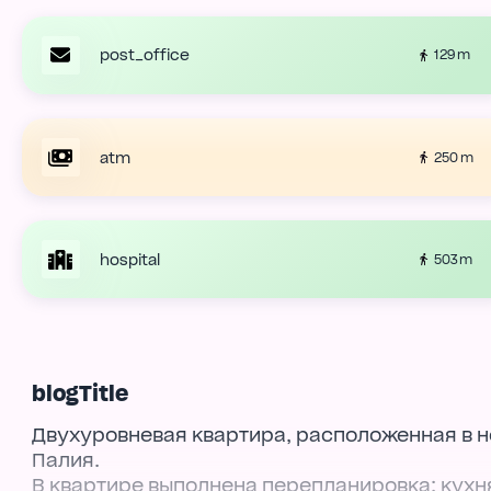
post_office
129 m
atm
250 m
hospital
503 m
blogTitle
Двухуровневая квартира, расположенная в 
Палия.
В квартире выполнена перепланировка: кухня