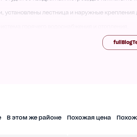
и, установлены лестница и наружные крепления 
истема горячего водоснабжения и отопления.
.
современным стандартам, оборудуются детские
fullBlogT
ния, устанавливаются лавочки для Вашего
упермаркеты, детский сад, школа, ресторан, ры
ь по телефону!
е
В этом же районе
Похожая цена
Похож