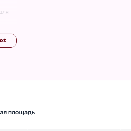
для
ext
нок.
ая площадь