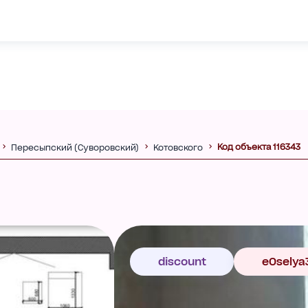
Код объекта 116343
Пересыпский (Суворовский)
Котовского
discount
eOselya