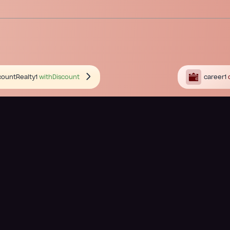
countRealty1
withDiscount
career1