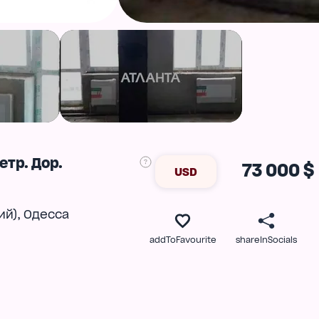
етр. Дор.
73 000 $
USD
,
ий)
Одесса
addToFavourite
shareInSocials