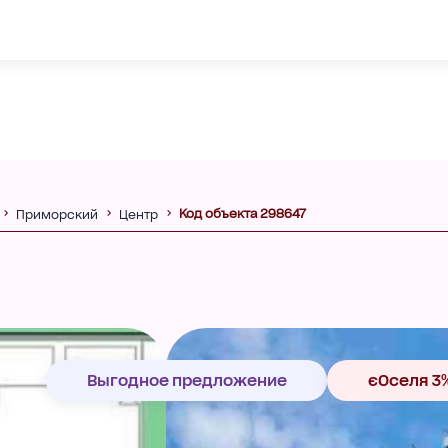
Код объекта 298647
Приморский
Центр
Выгодное предложение
єОселя 3