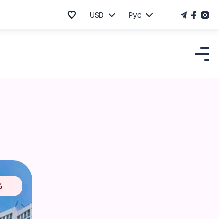
USD
Рус
%