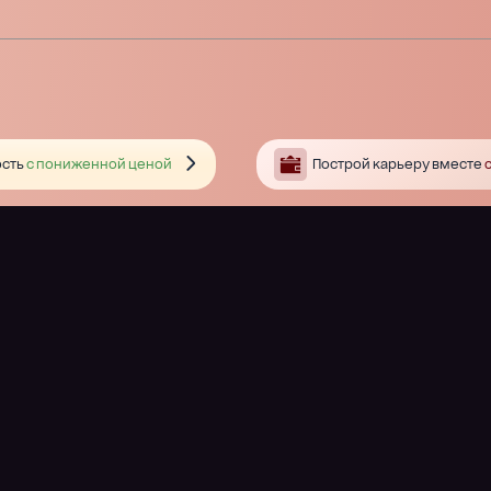
сть
с пониженной ценой
Построй карьеру вместе
с