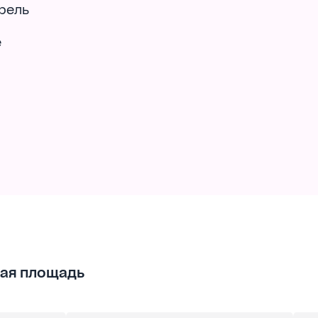
арель
е
ая площадь