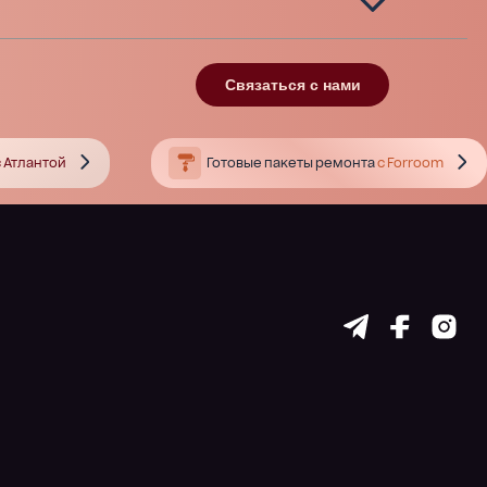
Связаться с нами
 Атлантой
Готовые пакеты ремонта
с Forroom