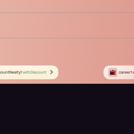
countRealty1
withDiscount
career1