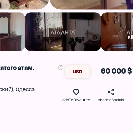
al
атого атам.
60 000 $
USD
,
ский)
Одесса
addToFavourite
shareInSocials