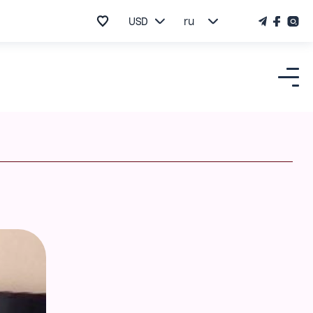
USD
ru