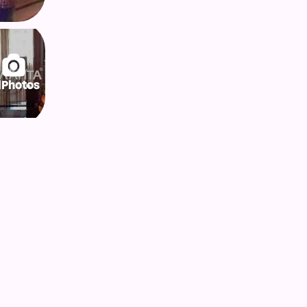
lPhotos