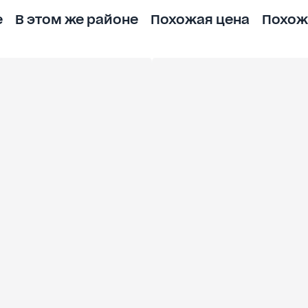
е
В этом же районе
Похожая цена
Похож