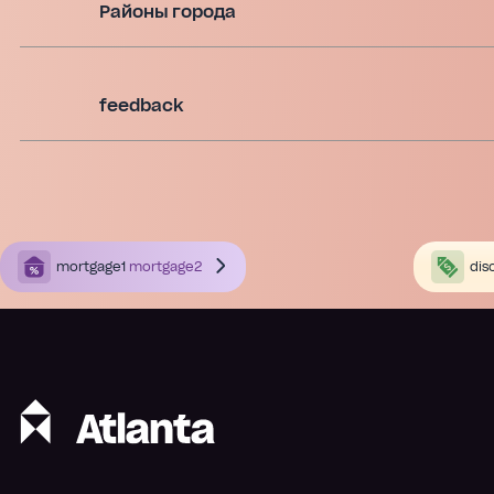
Районы города
feedback
mortgage1
mortgage2
dis