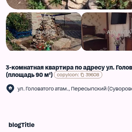
3-комнатная квартира по адресу ул. Голов
(площадь 90 м²)
copyIcon
:
39608
,
ул. Головатого атам.
Пересыпский (Суворов
blogTitle