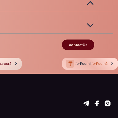
contactUs
career2
forRoom1
forRoom2