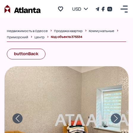
USD
Недвижимость в Одессе
Продажа квартир
Коммунальные
Код объекта 375334
Приморский
Центр
buttonBack