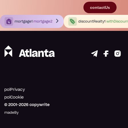
contactUs
mortgage1
mortgage2
discountRealty1
withDiscoun
polPrivacy
polCookie
© 2001-
2026
copywrite
madeBy