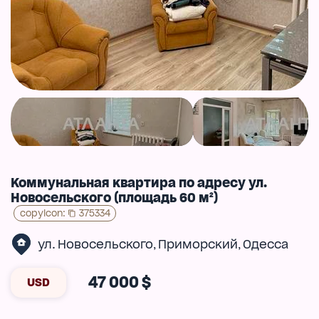
Коммунальная квартира по адресу ул.
Новосельского (площадь 60 м²)
copyIcon
:
375334
ул. Новосельского
Приморский
Одесса
,
,
47 000 $
USD