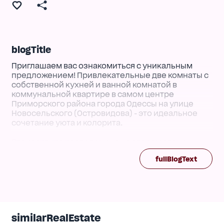
blogTitle
Приглашаем вас ознакомиться с уникальным
предложением! Привлекательные две комнаты с
собственной кухней и ванной комнатой в
коммунальной квартире в самом центре
Приморского района города Одессы на улице
Новосельского (Островидова) - это идеальное
сочетание уюта и колорита.
Эта квартира расположена на втором этаже
двухэтажного дома и имеет уникальное
fullBlogText
расположение - рядом с Торговой улицей и
Новым рынком. Отремонтированная крыша и
начатый ремонт в квартире позволят новым
владельцам самостоятельно добавить личное
прикосновение и создать идеальное жилье по
своему вкусу.
similarRealEstate