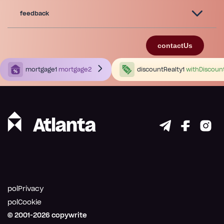
feedback
contactUs
mortgage1
mortgage2
discountRealty1
withDiscoun
polPrivacy
polCookie
© 2001-
2026
copywrite