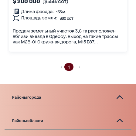
$ 200 000
($556/сот)
Длина фасада:
135 м.
Площадь земли:
360 сот
Продам земельный участок 3,6 га расположен
вблизи въезда в Одессу. Выход на такие трассы
как М28-01 Окружная дорога, М15 Е87...
1
Районы города
Районы области