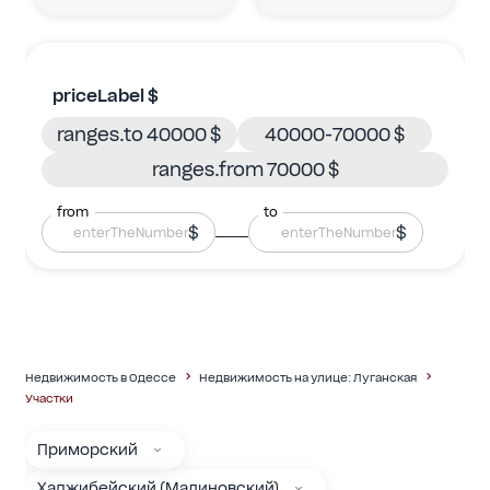
priceLabel $
ranges.to 40000 $
40000-70000 $
ranges.from 70000 $
from
to
$
$
Недвижимость в Одессе
Недвижимость на улице: Луганская
Участки
Приморский
Хаджибейский (Малиновский)