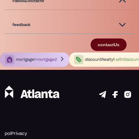
Районы области
feedback
contactUs
mortgage1
mortgage2
discountRealty1
withDiscoun
polPrivacy