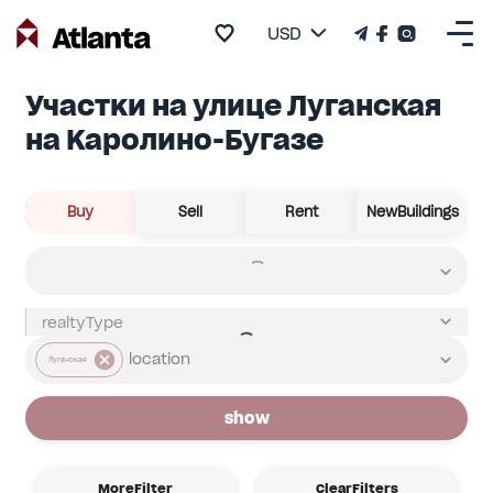
USD
Участки на улице Луганская
на Каролино-Бугазе
Buy
Sell
Rent
NewBuildings
Луганская
show
MoreFilter
ClearFilters