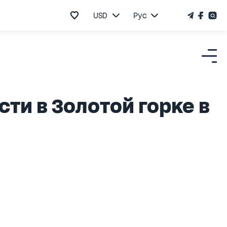
USD
Рус
и в Золотой горке в