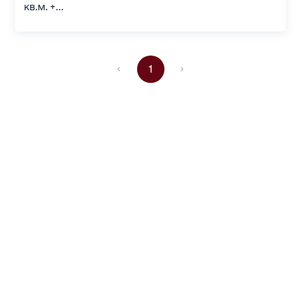
кв.м. +...
1