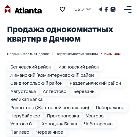
USD
Продажа однокомнатных
квартир в Дачном
Квартиры
Недвижимость в Одессе
Недвижимость в Дачном
Беляевский район
Ивановский район
Лиманский (Коминтерновский) район
Овидиопольский район
Раздельнянский район
Августовка
Алтестово
Березань
Великая Балка
Радостное (Жовтневой революции)
Набережное
Нерубайское
Протопоповка
Усатово
Усатово Ст.
Холодная Балка
Чеботаревка
Палиево
Черевичное