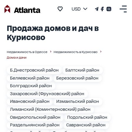
USD
Продажа домов и дач в
Курисово
Недвижимость в Одессе
Недвижимость в Курисово
Дома и дачи
Б.Днестровский район
Балтский район
Беляевский район
Березовский район
Болградский район
Захаровский (Фрунзовский) район
Ивановский район
Измаильский район
Лиманский (Коминтерновский) район
Овидиопольский район
Подольский район
Раздельнянский район
Савранский район