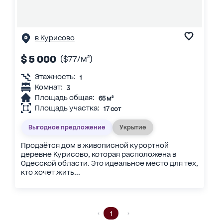
в Курисово
$ 5 000
($77/м²)
Этажность:
1
Комнат:
3
Площадь общая:
65 м²
Площадь участка:
17 сот
Выгодное предложение
Укрытие
Продаётся дом в живописной курортной
деревне Курисово, которая расположена в
Одесской области. Это идеальное место для тех,
кто хочет жить...
1