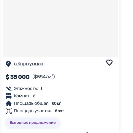
в Корсунцах
$ 35 000
($584/м²)
Этажность:
1
Комнат:
2
Площадь общая:
60 м²
Площадь участка:
6 сот
Выгодное предложение