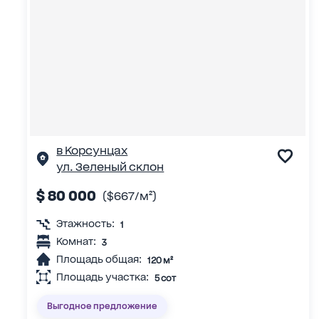
в Корсунцах
ул. Зеленый склон
$ 80 000
($667/м²)
Этажность:
1
Комнат:
3
Площадь общая:
120 м²
Площадь участка:
5 сот
Выгодное предложение