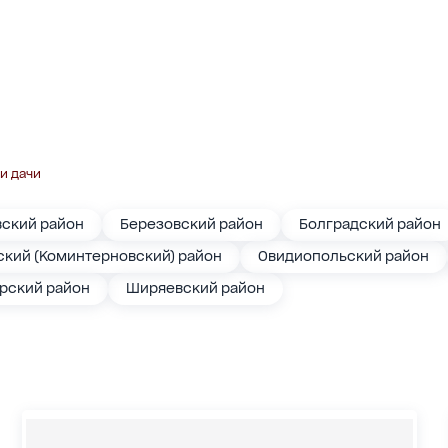
и дачи
вский район
Березовский район
Болградский район
кий (Коминтерновский) район
Овидиопольский район
арский район
Ширяевский район