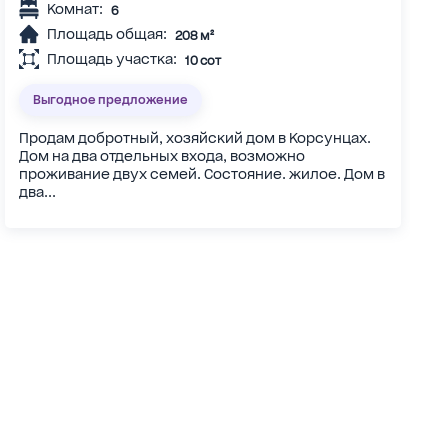
Комнат:
6
Площадь общая:
208 м²
Площадь участка:
10 сот
Выгодное предложение
Продам добротный, хозяйский дом в Корсунцах.
Дом на два отдельных входа, возможно
проживание двух семей. Состояние. жилое. Дом в
два...