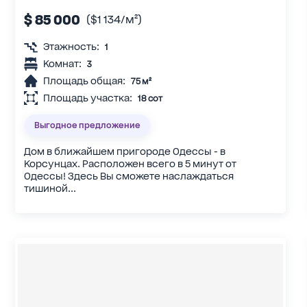
$ 85 000
($1 134/м²)
Этажность:
1
Комнат:
3
Площадь общая:
75 м²
Площадь участка:
18 сот
Выгодное предложение
Дом в ближайшем пригороде Одессы - в
Корсунцах. Расположен всего в 5 минут от
Одессы! Здесь Вы сможете наслаждаться
тишиной...