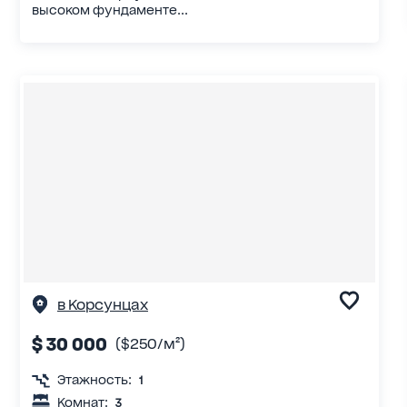
высоком фундаменте...
в Корсунцах
$ 30 000
($250/м²)
Этажность:
1
Комнат:
3