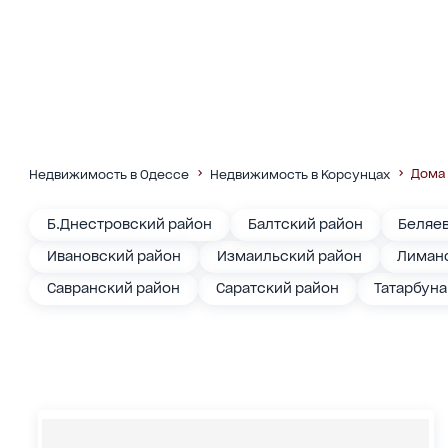
Дома 
Недвижимость в Одессе
Недвижимость в Корсунцах
Б.Днестровский район
Балтский район
Беляе
Ивановский район
Измаильский район
Лиманс
Савранский район
Саратский район
Татарбун