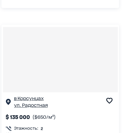
в Корсунцах
ул. Радостная
$ 135 000
($650/м²)
Этажность:
2