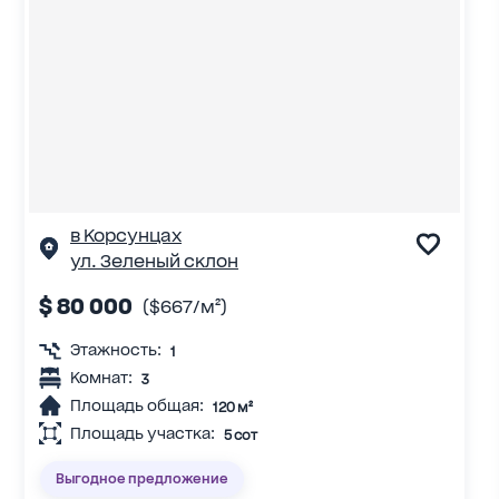
в Корсунцах
ул. Зеленый склон
$ 80 000
($667/м²)
Этажность:
1
Комнат:
3
Площадь общая:
120 м²
Площадь участка:
5 сот
Выгодное предложение