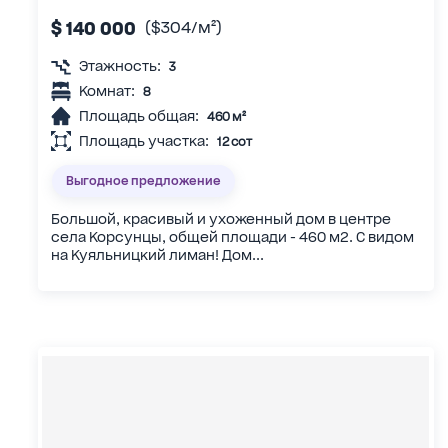
$ 140 000
($304/м²)
Этажность:
3
Комнат:
8
Площадь общая:
460 м²
Площадь участка:
12 сот
Выгодное предложение
Большой, красивый и ухоженный дом в центре
села Корсунцы, общей площади - 460 м2. С видом
на Куяльницкий лиман! Дом...