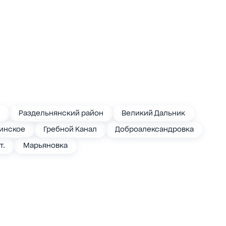
н
Раздельнянский район
Великий Дальник
инское
Гребной Канал
Доброалександровка
т.
Марьяновка