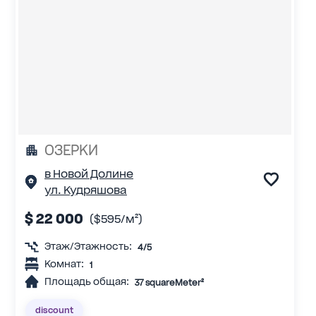
ОЗЕРКИ
в Новой Долине
ул. Кудряшова
$ 22 000
($595/м²)
Этаж/Этажность:
4/5
Комнат:
1
Площадь общая:
37 squareMeter²
discount