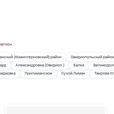
вартиры
анский (Коминтерновский) район
Овидиопольский райо
ард
Александровка (Овидиоп.)
Балка
Великодол
радковка
Прилиманское
Сухой Лиман
Таирова пг