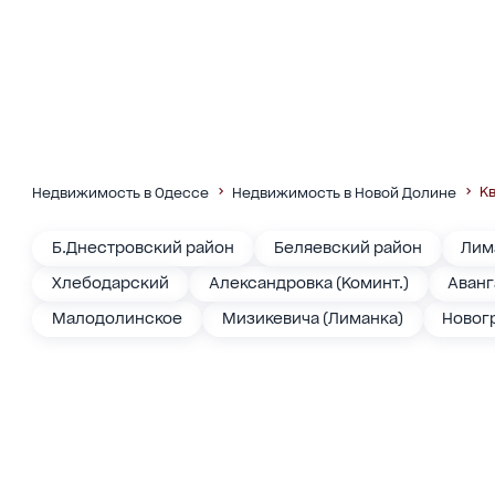
К
Недвижимость в Одессе
Недвижимость в Новой Долине
Б.Днестровский район
Беляевский район
Лим
Хлебодарский
Александровка (Коминт.)
Аванг
Малодолинское
Мизикевича (Лиманка)
Новог