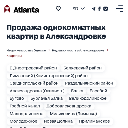
USD
Продажа однокомнатных
квартир в Александровке
Недвижимость в Одессе
Недвижимость в Александровке
Квартиры
Б.Днестровский район
Беляевский район
Лиманский (Коминтерновский) район
Овидиопольский район
Раздельнянский район
Александровка (Овидиоп.)
Балка
Барабой
Бугово
Бурлачья Балка
Великодолинское
Гребной Канал
Доброалександровка
Малодолинское
Мизикевича (Лиманка)
Молодежное
Новая Долина
Прилиманское