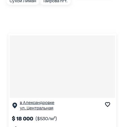
Сухой Лиман
Таирова пгт.
в Александровке
ул. Центральная
$ 18 000
($530/м²)