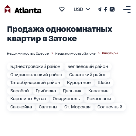
USD
Продажа однокомнатных
квартир в Затоке
Квартиры
Недвижимость в Одессе
Недвижимость в Затоке
Б.Днестровский район
Беляевский район
Овидиопольский район
Саратский район
Татарбунарский район
Курортное
Шабо
Барабой
Грибовка
Дальник
Калаглия
Каролино-Бугаз
Овидиополь
Роксоланы
Санжейка
Салганы
Ст. Морская
Солнечный