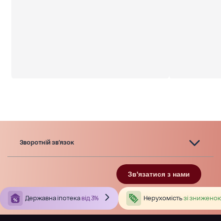
Зворотній зв'язок
Зв'язатися з нами
Державна іпотека
від 3%
Нерухомість
зі зниженою