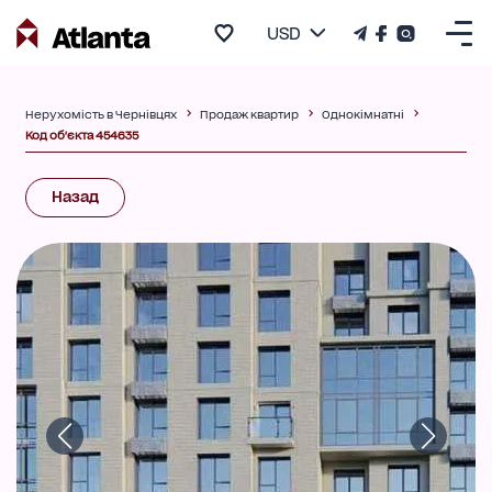
USD
Нерухомість в Чернівцях
Продаж квартир
Однокімнатні
Код об'єкта 454635
Назад