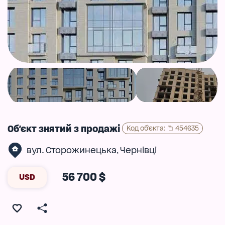
Об'єкт знятий з продажі
Код об'єкта
:
454635
вул. Сторожинецька
Чернівці
,
56 700 $
USD