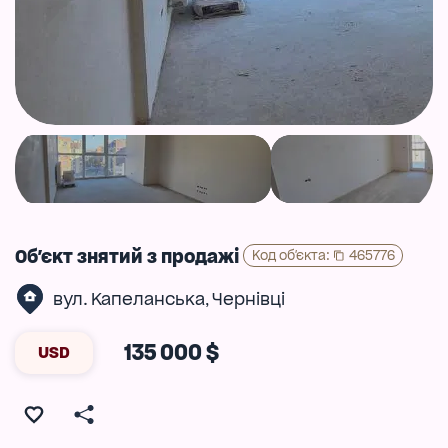
Об'єкт знятий з продажі
Код об'єкта
:
465776
вул. Капеланська
Чернівці
,
135 000 $
USD