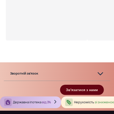
Зворотній зв'язок
Зв'язатися з нами
Державна іпотека
від 3%
Нерухомість
зі зниженою