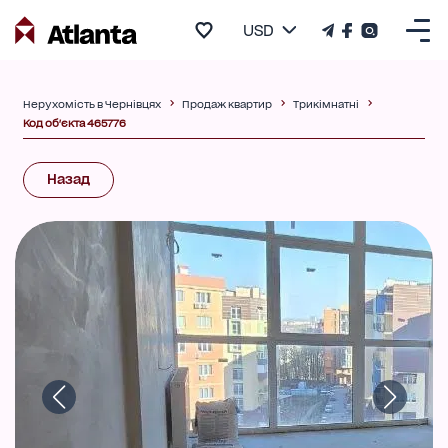
USD
Нерухомість в Чернівцях
Продаж квартир
Трикімнатні
Код об'єкта 465776
Назад