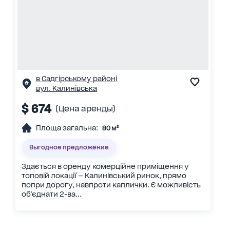
в Садгірському районі
вул. Калинівська
$ 674
(Цена аренды)
Площа загальна:
80 м²
Выгодное предложение
Здається в оренду комерційне приміщення у
топовій локації — Калинівський ринок, прямо
попри дорогу, навпроти каплички. Є можливість
об'єднати 2-ва...