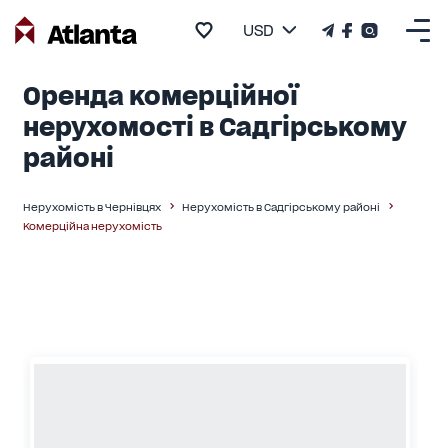
USD
Оренда комерційної
нерухомості в Садгірському
районі
Нерухомість в Чернівцях
Нерухомість в Садгірському районі
Комерційна нерухомість