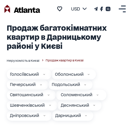
USD
Продаж багатокімнатних
квартир в Дарницькому
районі у Києві
Продаж квартир в Києві
Нерухомість в Києві
Голосіївський
Оболонський
Печерський
Подольський
Святошинський
Соломенський
Шевченківський
Деснянський
Дніпровський
Дарницький