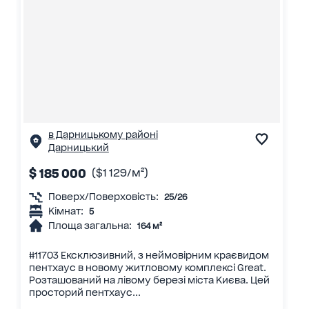
в Дарницькому районі
Дарницький
$ 185 000
($1 129/м²)
Поверх/Поверховість:
25/26
Кімнат:
5
Площа загальна:
164 м²
#11703 Ексклюзивний, з неймовірним краєвидом
пентхаус в новому житловому комплексі Great.
Розташований на лівому березі міста Києва. Цей
просторий пентхаус...