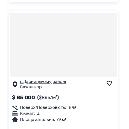
в Дарницькому районі
Бажана пр.
$ 85 000
($895/м²)
Поверх/Поверховість:
11/15
Кімнат:
4
Площа загальна:
95 м²