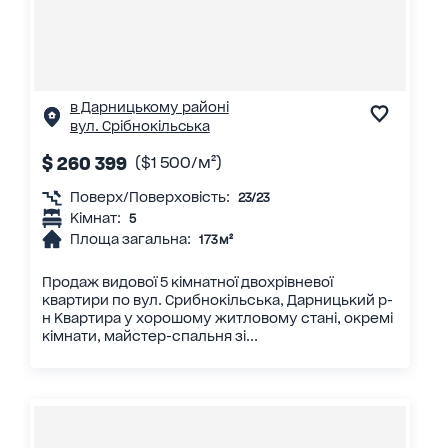
в Дарницькому районі
вул. Срібнокільська
$ 260 399
($1 500/м²)
Поверх/Поверховість:
23/23
Кімнат:
5
Площа загальна:
173 м²
Продаж видової 5 кімнатної двохрівневої
квартири по вул. Срибнокільська, Дарницький р-
н Квартира у хорошому житловому стані, окремі
кімнати, майстер-спальня зі...