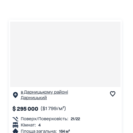
в Дарницькому районі
Дарницький
$ 295 000
($1 799/м²)
Поверх/Поверховість:
21/22
Кімнат:
4
Площа загальна:
164 м²