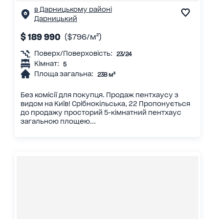
в Дарницькому районі
Дарницький
$ 189 990
($796/м²)
Поверх/Поверховість:
23/24
Кімнат:
5
Площа загальна:
238 м²
Без комісії для покупця. Продаж пентхаусу з
видом на Київ! Срібнокільська, 22 Пропонується
до продажу просторий 5-кімнатний пентхаус
загальною площею...