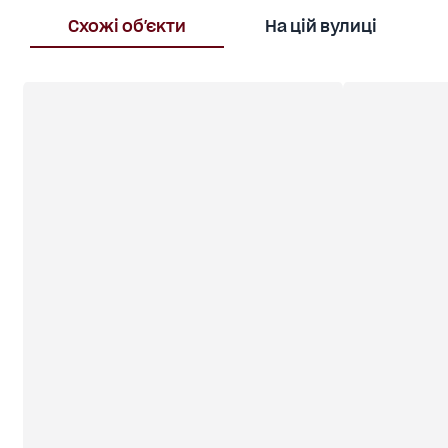
діагностичний центр — стоматологія, масажний
центр — офіс компанії, IT-простір, агентство —
Схожі об'єкти
На цій вулиці
кав’ярня, кафе, вино-бар, гастропроєкт —
фотостудія, креативна майстерня — художня
галерея, простір для подій — студія йоги, танців,
ментального розвитку — тренінговий центр,
освітній простір — шоурум з онлайн-продажем,
пункт самовивозу — простір під франшизу або
інвестпроєкт Запрошую на перегляд. #34580