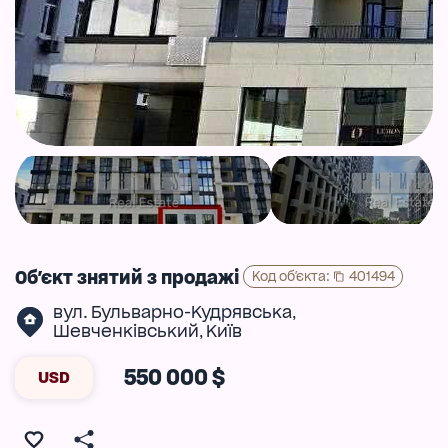
Об'єкт знятий з продажі
Код об'єкта
:
401494
вул. Бульварно-Кудрявська
,
Шевченківський
Київ
,
550 000 $
USD