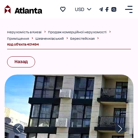
USD
Нерухомість в Києві
Продаж комерційної нерухомості
Приміщення
Шевченківський
Берестейская
Код об'єкта 401494
Назад