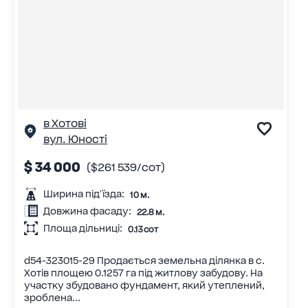
в Хотові
вул. Юності
$ 34 000
($261 539/сот)
Ширина під'їзда:
10 м.
Довжина фасаду:
22.8 м.
Площа дільниці:
0.13 сот
d54-323015-29 Продається земельна ділянка в с.
Хотів площею 0.1257 га під житлову забудову. На
участку збудовано фундамент, який утеплений,
зроблена...