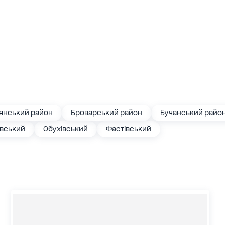
янський район
Броварський район
Бучанський райо
івський
Обухівський
Фастівський