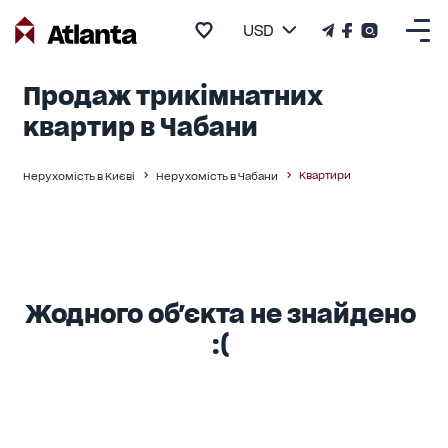
USD
Продаж трикімнатних
квартир в Чабани
Квартири
Нерухомість в Києві
Нерухомість в Чабани
Жодного об'єкта не знайдено
:(