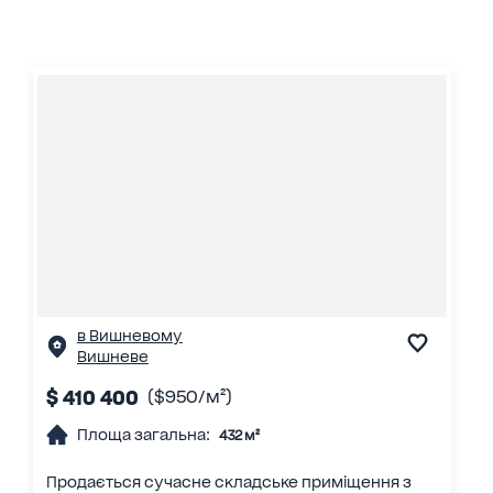
в Вишневому
Вишневе
$ 410 400
($950/м²)
Площа загальна:
432 м²
Продається сучасне складське приміщення з