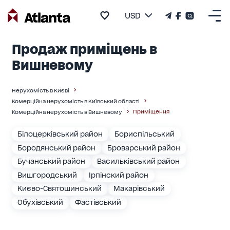
USD
Продаж приміщень в
Вишневому
Нерухомість в Києві
Комерційна нерухомість в Київський області
Приміщення
Комерційна нерухомість в Вишневому
Білоцерківський район
Бориспільський
Бородянський район
Броварський район
Бучанський район
Васильківський район
Вишгородський
Ірпінский район
Києво-Святошинський
Макарівський
Обухівський
Фастівський