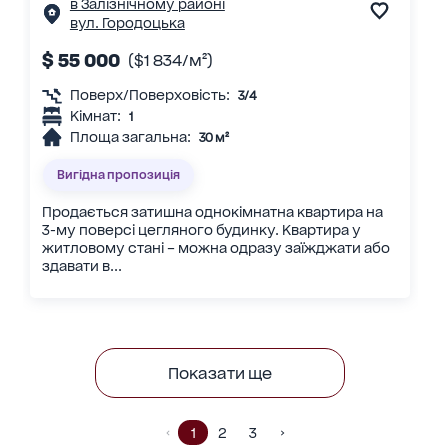
в Залізнічному районі
вул. Городоцька
$ 55 000
($1 834/м²)
Поверх/Поверховість:
3/4
Кімнат:
1
Площа загальна:
30 м²
Вигідна пропозиція
Продається затишна однокімнатна квартира на
3-му поверсі цегляного будинку. Квартира у
житловому стані – можна одразу заїжджати або
здавати в...
Показати ще
1
2
3