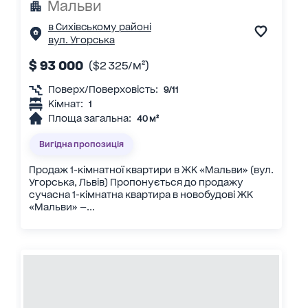
Мальви
в Сихівському районі
вул. Угорська
$ 93 000
($2 325/м²)
Поверх/Поверховість:
9/11
Кімнат:
1
Площа загальна:
40 м²
Вигідна пропозиція
Продаж 1-кімнатної квартири в ЖК «Мальви» (вул.
Угорська, Львів) Пропонується до продажу
сучасна 1-кімнатна квартира в новобудові ЖК
«Мальви» —...