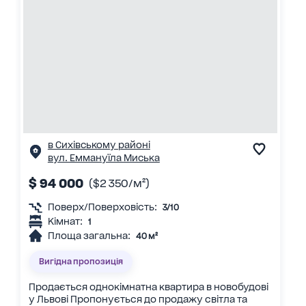
в Сихівському районі
вул. Еммануїла Миська
$ 94 000
($2 350/м²)
Поверх/Поверховість:
3/10
Кімнат:
1
Площа загальна:
40 м²
Вигідна пропозиція
Продається однокімнатна квартира в новобудові
у Львові Пропонується до продажу світла та