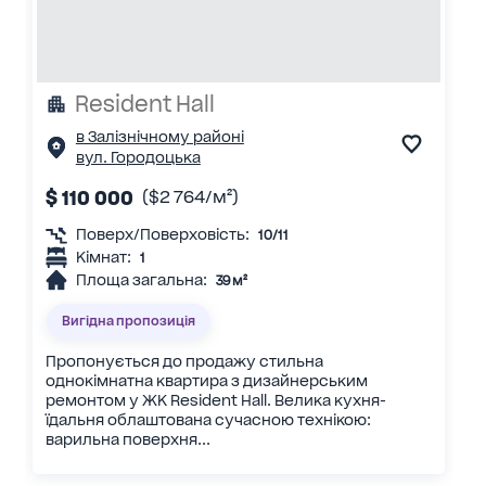
Resident Hall
в Залізнічному районі
вул. Городоцька
$ 110 000
($2 764/м²)
Поверх/Поверховість:
10/11
Кімнат:
1
Площа загальна:
39 м²
Вигідна пропозиція
Пропонується до продажу стильна
однокімнатна квартира з дизайнерським
ремонтом у ЖК Resident Hall. Велика кухня-
їдальня облаштована сучасною технікою:
варильна поверхня...