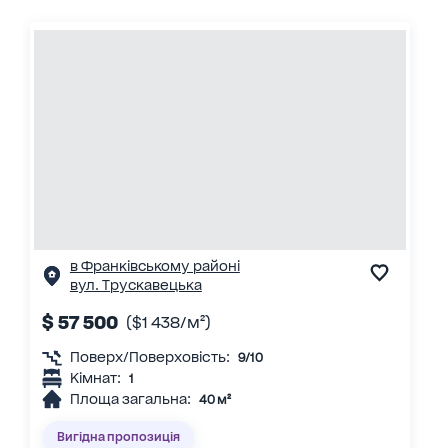
в Франківському районі
вул. Трускавецька
$ 57 500
($1 438/м²)
Поверх/Поверховість:
9/10
Кімнат:
1
Площа загальна:
40 м²
Вигідна пропозиція