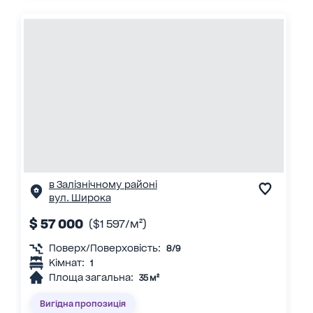
в Залізнічному районі
вул. Широка
$ 57 000
($1 597/м²)
Поверх/Поверховість:
8/9
Кімнат:
1
Площа загальна:
35 м²
Вигідна пропозиція