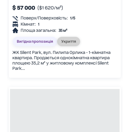
$ 57 000
($1 620/м²)
Поверх/Поверховість:
1/5
Кімнат:
1
Площа загальна:
35 м²
Вигідна пропозиція
Укриття
ЖК Silent Park, вул. Пилипа Орлика - 1-кімнатна
квартира. Продається однокімнатна квартира
площею 35,2 м² у житловому комплексі Silent
Park...