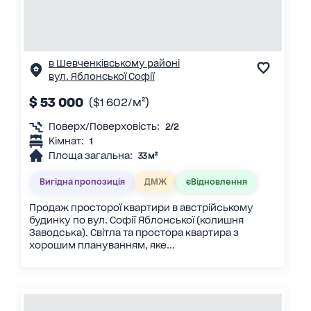
в Шевченківському районі
вул. Яблонської Софії
$ 53 000
($1 602/м²)
Поверх/Поверховість:
2/2
Кімнат:
1
Площа загальна:
33 м²
Вигідна пропозиція
ДМЖ
єВідновлення
Продаж просторої квартири в австрійському
будинку по вул. Софії Яблонської (колишня
Заводська). Світла та простора квартира з
хорошим плануванням, яке...