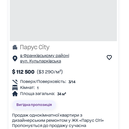
Парус City
в Франківському районі
вул. Кульпарківська
$ 112 500
($3 290/м²)
Поверх/Поверховість:
3/14
Кімнат:
1
Площа загальна:
34 м²
Вигідна пропозиція
Продаж однокімнатної квартири з
дизайнерським ремонтом у ЖК «Парус Сіті»
Пропонується до продажу сучасна