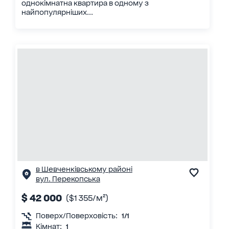
однокімнатна квартира в одному з
найпопулярніших...
в Шевченківському районі
вул. Перекопська
$ 42 000
($1 355/м²)
Поверх/Поверховість:
1/1
Кімнат:
1