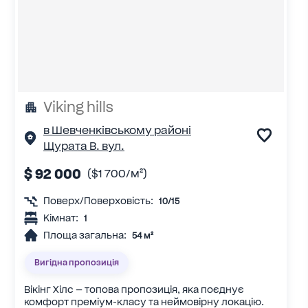
Viking hills
в Шевченківському районі
Щурата В. вул.
$ 92 000
($1 700/м²)
Поверх/Поверховість:
10/15
Кімнат:
1
Площа загальна:
54 м²
Вигідна пропозиція
Вікінг Хілс — топова пропозиція, яка поєднує
комфорт преміум-класу та неймовірну локацію.