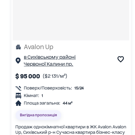
Avalon Up
в Сихівському районі
Червоної Калини пр.
$ 95 000
($2 131/м²)
Поверх/Поверховість:
15/24
Кімнат:
1
Площа загальна:
44 м²
Вигідна пропозиція
Продаж однокімнатної квартири в ЖК Avalon Avalon
Up, Сихівський р-н Сучасна квартира бізнес-класу