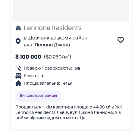
Lennona Residents
в Шевченківському районі
вул. Ленона Джона
$ 100 000
($2 230/м²)
Поверх/Поверховість:
5/8
Кімнат:
1
Площа загальна:
44 м²
Вигідна пропозиція
Продається 1-кім квартира площею 44,86 м² у ЖК
Lennona Residents Львів, вул.Джона Леннона, 2 з
неймовірним видом на місто. Ця...