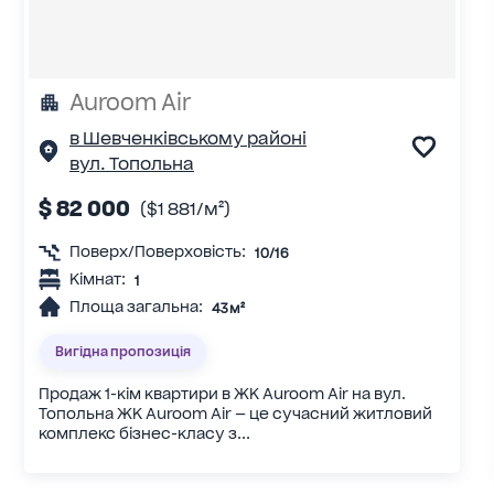
Auroom Air
в Шевченківському районі
вул. Топольна
$ 82 000
($1 881/м²)
Поверх/Поверховість:
10/16
Кімнат:
1
Площа загальна:
43 м²
Вигідна пропозиція
Продаж 1-кім квартири в ЖК Auroom Air на вул.
Топольна ЖК Auroom Air — це сучасний житловий
комплекс бізнес-класу з...