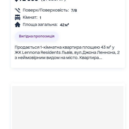
Поверх/Поверховість:
7/8
Кімнат:
1
Площа загальна:
42 м²
Вигідна пропозиція
Продається 1-кімнатна квартира площею 43 м² у
ЖК Lennona Residents Львів, вул.Джона Леннона, 2
з неймовірним видом на місто. Квартира...