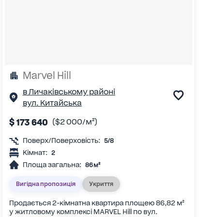
Marvel Нill
в Личаківському районі
вул. Китайська
$ 173 640
($2 000/м²)
Поверх/Поверховість:
5/8
Кімнат:
2
Площа загальна:
86 м²
Вигідна пропозиція
Укриття
Продається 2-кімнатна квартира площею 86,82 м²
у житловому комплексі MARVEL Hill по вул.