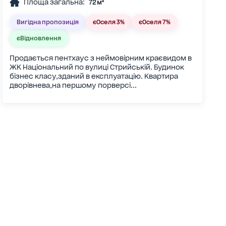
Площа загальна:
72 м²
Вигідна пропозиція
єОселя 3%
єОселя 7%
єВідновлення
Продається пентхаус з неймовірним краєвидом в
ЖК Національний по вулиці Стрийській. Будинок
бізнес класу,зданий в експлуатацію. Квартира
дворівнева,на першому порверсі...