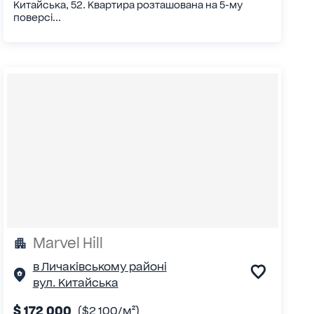
Китайська, 52. Квартира розташована на 5-му
поверсі...
Marvel Нill
в Личаківському районі
вул. Китайська
$ 172 000
($2 100/м²)