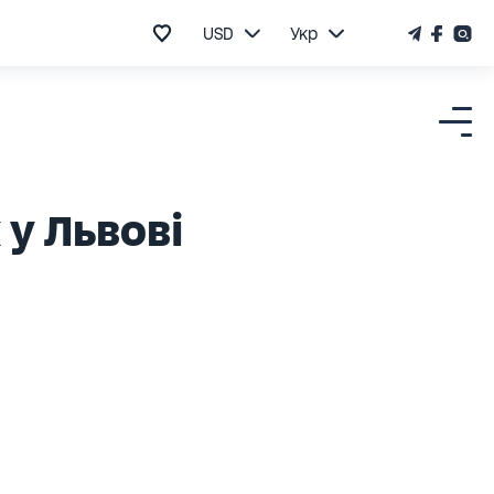
USD
Укр
у Львові