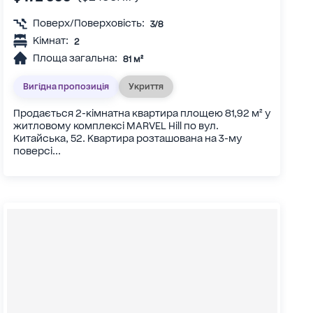
Поверх/Поверховість:
3/8
Кімнат:
2
Площа загальна:
81 м²
Вигідна пропозиція
Укриття
Продається 2-кімнатна квартира площею 81,92 м² у
житловому комплексі MARVEL Hill по вул.
Китайська, 52. Квартира розташована на 3-му
поверсі...