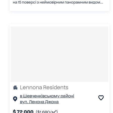
на 15 поверсі з неймовірним панорамним видом...
Lennona Residents
в Шевченківському районі
вул. Ленона Джона
$ 72 000
($1 680/м²)