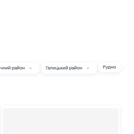
Рудно
ичний район
Галицький район