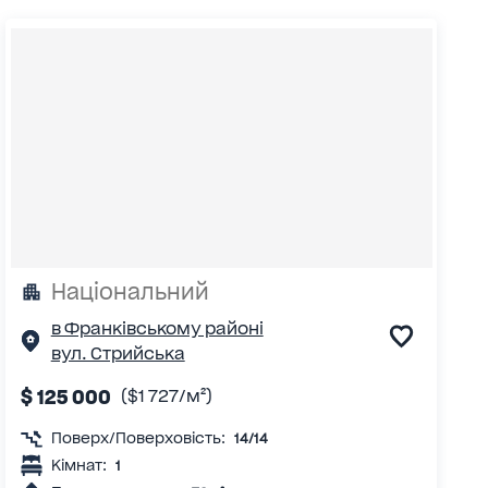
Національний
в Франківському районі
вул. Стрийська
$ 125 000
($1 727/м²)
Поверх/Поверховість:
14/14
Кімнат:
1