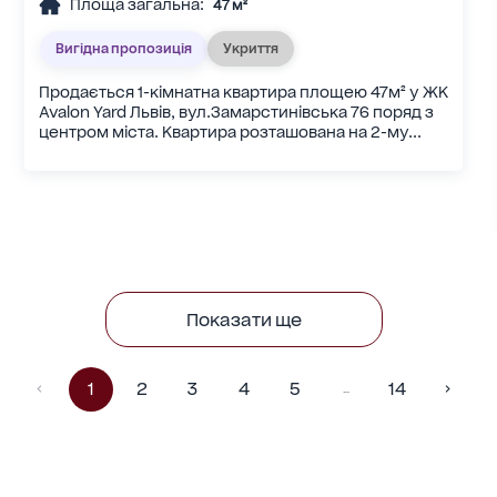
Площа загальна:
47 м²
Вигідна пропозиція
Укриття
Продається 1-кімнатна квартира площею 47м² у ЖК
Avalon Yard Львів, вул.Замарстинівська 76 поряд з
центром міста. Квартира розташована на 2-му...
Показати ще
1
2
3
4
5
14
…