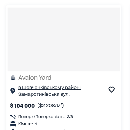
Avalon Yard
в Шевченківському районі
Замарстинівська вул.
$ 104 000
($2 208/м²)
Поверх/Поверховість:
2/8
Кімнат:
1