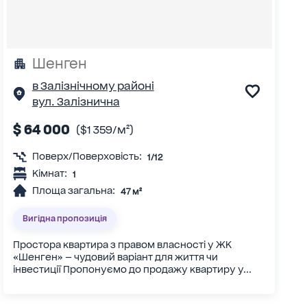
Шенген
в Залізнічному районі
вул. Залізнична
$ 64 000
($1 359/м²)
Поверх/Поверховість:
1/12
Кімнат:
1
Площа загальна:
47 м²
Вигідна пропозиція
Простора квартира з правом власності у ЖК
«Шенген» — чудовий варіант для життя чи
інвестиції Пропонуємо до продажу квартиру у...