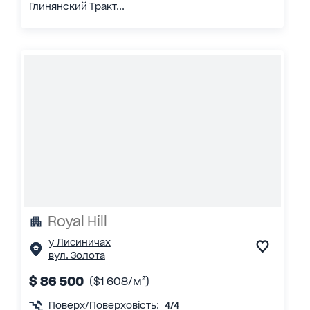
Глинянский Тракт...
Royal Hill
у Лисиничах
вул. Золота
$ 86 500
($1 608/м²)
Поверх/Поверховість:
4/4