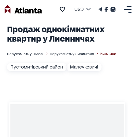
USD
Продаж однокімнатних
квартир у Лисиничах
Квартири
Нерухомість у Львові
Нерухомість у Лисиничах
Пустомитівський район
Малечковичі