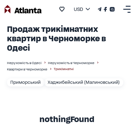
USD
Продаж трикімнатних
квартир в Черноморке в
Одесі
Нерухомість в Одесі
Нерухомість в Черноморке
Трикімнатні
Квартири в Черноморке
Приморський
Хаджибейський (Малиновський)
nothingFound