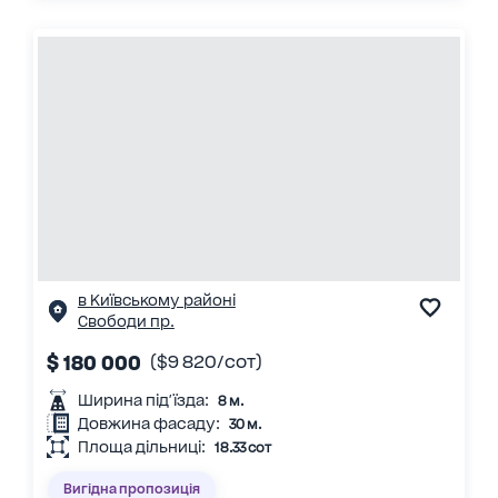
в Київському районі
Свободи пр.
$ 180 000
($9 820/сот)
Ширина під'їзда:
8 м.
Довжина фасаду:
30 м.
Площа дільниці:
18.33 сот
Вигідна пропозиція