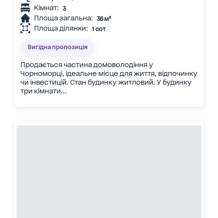
Кімнат:
3
Площа загальна:
36 м²
Площа ділянки:
1 сот
Вигідна пропозиція
Продається частина домоволодіння у
Чорноморці, ідеальне місце для життя, відпочинку
чи інвестицій. Стан будинку житловий. У будинку
три кімнати...