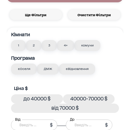
Ще Фільтри
Очистити Фільтри
Кімнати
1
2
3
4+
комуни
Програма
єОселя
ДМЖ
єВідновлення
Ціна $
до 40000 $
40000-70000 $
від 70000 $
Від
До
$
$