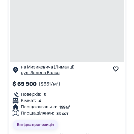
на Мизикевича (Лиманці)
вул. Зелена Балка
$ 69 900
($351/м²)
Поверхів:
3
Кімнат:
4
Площа загальна:
199 м²
Площа ділянки:
3.5 сот
Вигідна пропозиція