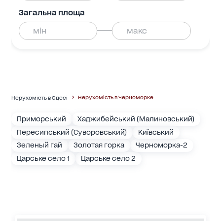
Загальна площа
Нерухомість в Черноморке
Нерухомість в Одесі
Приморський
Хаджибейський (Малиновський)
Пересипський (Суворовський)
Київський
Зеленый гай
Золотая горка
Черноморка-2
Царське село 1
Царське село 2