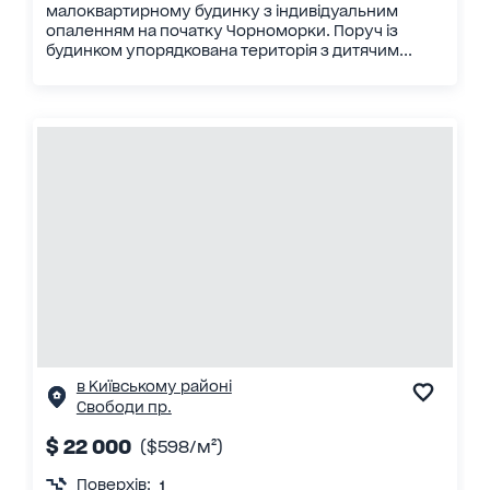
малоквартирному будинку з індивідуальним
опаленням на початку Чорноморки. Поруч із
будинком упорядкована територія з дитячим...
в Київському районі
Свободи пр.
$ 22 000
($598/м²)
Поверхів:
1