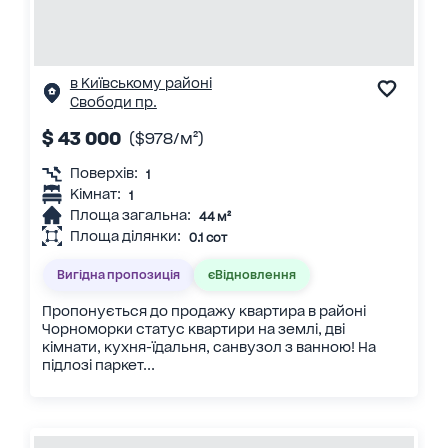
в Київському районі
Свободи пр.
$ 43 000
($978/м²)
Поверхів:
1
Кімнат:
1
Площа загальна:
44 м²
Площа ділянки:
0.1 сот
Вигідна пропозиція
єВідновлення
Пропонується до продажу квартира в районі
Чорноморки статус квартири на землі, дві
кімнати, кухня-їдальня, санвузол з ванною! На
підлозі паркет...