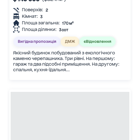
Поверхів:
2
Кімнат:
3
Площа загальна:
170 м²
Площа ділянки:
3 сот
Вигідна пропозиція
ДМЖ
єВідновлення
Якісний будинок побудований з екологічного
каменю черепашника. Три рівні. На першому:
гараж та два підсобні приміщення. На другому:
спальня, кухня-їдальня...