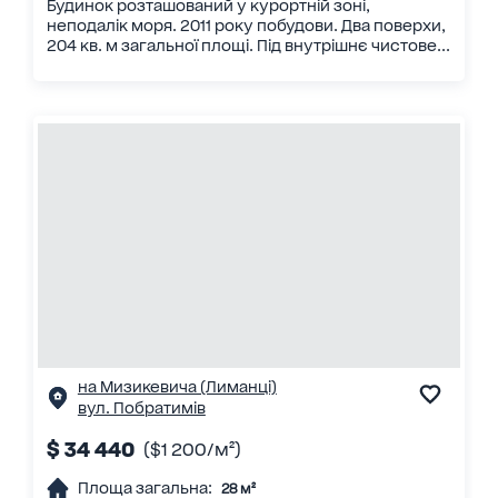
Будинок розташований у курортній зоні,
неподалік моря. 2011 року побудови. Два поверхи,
204 кв. м загальної площі. Під внутрішнє чистове...
на Мизикевича (Лиманці)
вул. Побратимів
$ 34 440
($1 200/м²)
Площа загальна:
28 м²