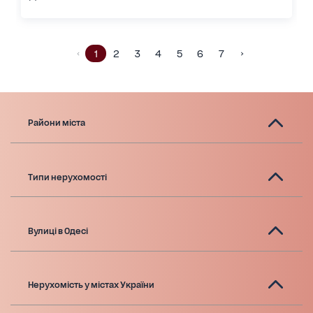
1
2
3
4
5
6
7
Райони міста
Типи нерухомості
Вулиці в Одесі
Нерухомість у містах України