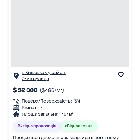
в Київському районі
7-ма вулиця
$ 52 000
($486/м²)
Поверх/Поверховість:
3/4
Кімнат:
4
Площа загальна:
107 м²
Вигідна пропозиція
єВідновлення
Продається двохрівнева квартира в цегляному