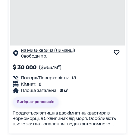
на Мизикевича (Лиманці)
Свободи пр.
$ 30 000
($953/м²)
Поверх/Поверховість:
1/1
Кімнат:
2
Площа загальна:
31 м²
Вигідна пропозиція
Продається затишна двокімнатна квартира в
Чорноморці, в 5 хвилинах від моря. Особливість
цього житла - опалення і вода з автономного...