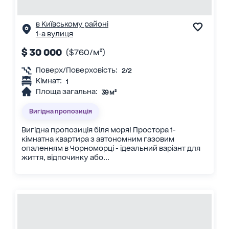
в Київському районі
1-а вулиця
$ 30 000
($760/м²)
Поверх/Поверховість:
2/2
Кімнат:
1
Площа загальна:
39 м²
Вигідна пропозиція
Вигідна пропозиція біля моря! Простора 1-
кімнатна квартира з автономним газовим
опаленням в Чорноморці - ідеальний варіант для
життя, відпочинку або...