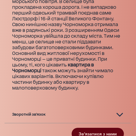
морського повітря. В селище була
прокладена хороша дорога. І не випадково
перший одеський трамвай поєднав саме
Люстдорф і 16-й станції Великого Фонтану.
Свою нинішню назву Чорноморка отримала
вже в радянські роки. З розширенням Одеси
Чорноморка увійшла до складу міста. Тим не
менш, це селище не стали піддавати
забудови багатоповерховими будинками.
Основний вид житлової нерухомості в
Чорноморці — це приватні будинки. При
цьому, ті, кого цікавить
квартира в
Чорноморці
також можуть знайти чимало
цікавих варіантів. Включаючи купівлю
частини будинку або квартиру в
малоповерховому будинку.
Зворотній зв'язок
Зв'язатися з нами