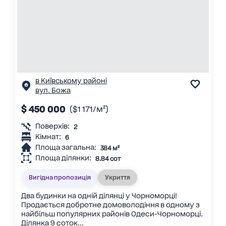
в Київському районі
вул. Божа
$ 450 000
($1 171/м²)
Поверхів:
2
Кімнат:
6
Площа загальна:
384 м²
Площа ділянки:
8.84 сот
Вигідна пропозиція
Укриття
Два будинки на одній ділянці у Чорноморці!
Продається добротне домоволодіння в одному з
найбільш популярних районів Одеси-Чорноморці.
Ділянка 9 соток...