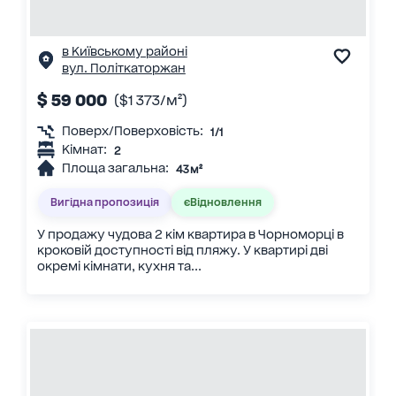
в Київському районі
вул. Політкаторжан
$ 59 000
($1 373/м²)
Поверх/Поверховість:
1/1
Кімнат:
2
Площа загальна:
43 м²
Вигідна пропозиція
єВідновлення
У продажу чудова 2 кім квартира в Чорноморці в
кроковій доступності від пляжу. У квартирі дві
окремі кімнати, кухня та...