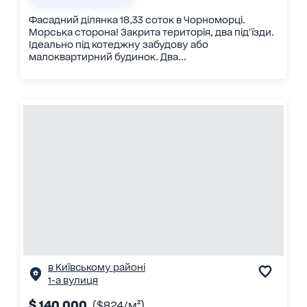
Фасадний ділянка 18,33 соток в Чорноморці.
Морська сторона! Закрита територія, два під'їзди.
Ідеально під котеджну забудову або
малоквартирний будинок. Два...
в Київському районі
1-а вулиця
$ 140 000
($824/м²)