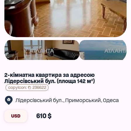
2-кімнатна квартира за адресою
Лідерсівський бул. (площа 142 м²)
copyIcon
:
236622
Лідерсівський бул.
Приморський
Одеса
,
,
610 $
USD