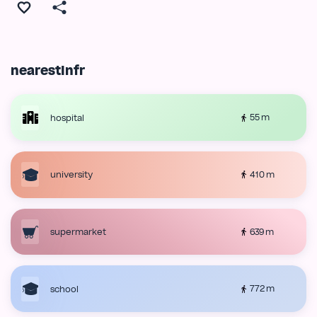
nearestInfr
55 m
hospital
410 m
university
639 m
supermarket
772 m
school