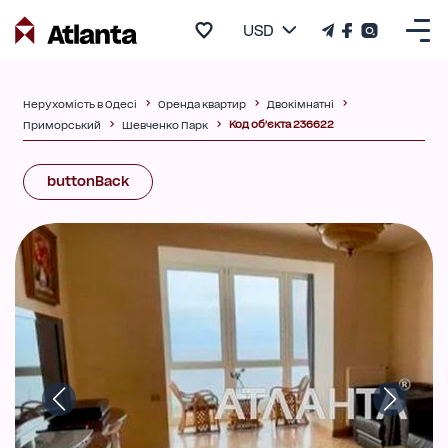
USD
Нерухомість в Одесі
Оренда квартир
Двокімнатні
Код об'єкта 236622
Приморський
Шевченко Парк
buttonBack