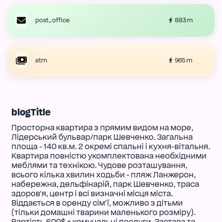
883 m
post_office
965 m
atm
blogTitle
Просторна квартира з прямим видом на море,
Лідерський бульвар/парк Шевченко. Загальна
площа - 140 кв.м. 2 окремі спальні і кухня-вітальня.
Квартира повністю укомплектована необхідними
меблями та технікою. Чудове розташування,
всього кілька хвилин ходьби - пляж Ланжерон,
набережна, дельфінарій, парк Шевченко, траса
здоров'я, центр і всі визначні місця міста.
Віддається в оренду сім'ї, можливо з дітьми
(тільки домашні тварини маленького розміру).
Вартість 600$ + комунальні послуги. Застава та