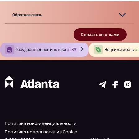
Обратная связь
Связаться с нами
Государственная ипотека
от 3%
Недвижимость
с 
Политика конфиденциальности
Политика использования Cookie