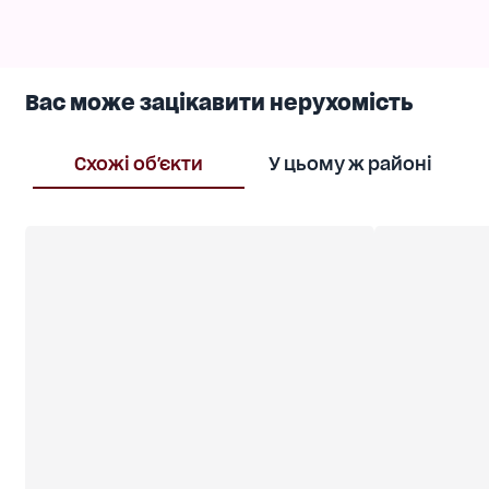
місяць + застава у такому ж розмірі + комісія
агентства 50% від вартості об'єкта.
Вас може зацікавити нерухомість
Схожі об'єкти
У цьому ж районі