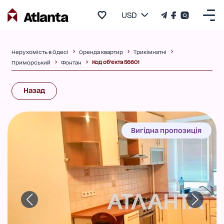
USD
Нерухомість в Одесі
Оренда квартир
Трикімнатні
Код об'єкта 56601
Приморський
Фонтан
Назад
Вигідна пропозиція