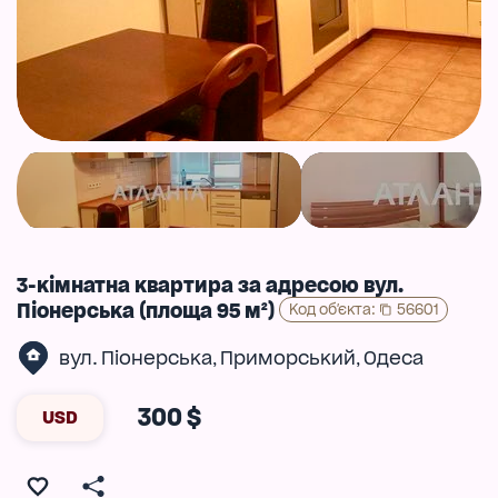
3-кімнатна квартира за адресою вул.
Піонерська (площа 95 м²)
Код об'єкта
:
56601
вул. Піонерська
Приморський
Одеса
,
,
300 $
USD