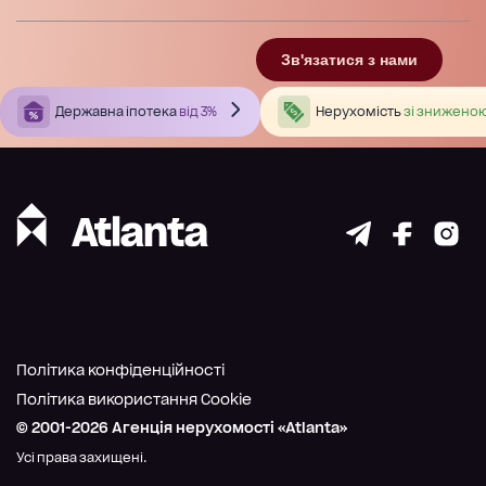
Зв'язатися з нами
Державна іпотека
від 3%
Нерухомість
зі зниженою
Політика конфіденційності
Політика використання Cookie
© 2001-
2026
Агенція нерухомості «Atlanta»
Усі права захищені.