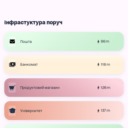
Інфрастуктура поруч
86 m
Пошта
118 m
Банкомат
126 m
Продуктовий магазин
137 m
Університет