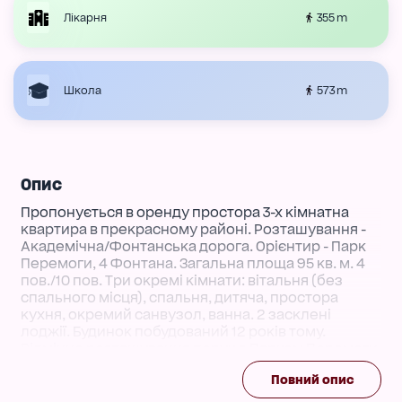
355 m
Лікарня
573 m
Школа
Опис
Пропонується в оренду простора 3-х кімнатна
квартира в прекрасному районі. Розташування -
Академічна/Фонтанська дорога. Орієнтир - Парк
Перемоги, 4 Фонтана. Загальна площа 95 кв. м. 4
пов./10 пов. Три окремі кімнати: вітальня (без
спального місця), спальня, дитяча, простора
кухня, окремий санвузол, ванна. 2 засклені
лоджії. Будинок побудований 12 років тому.
Відмінне розташування поруч з Парком Перемоги,
супермаркетами, морем, зупинками
Повний опис
транспортної розв'язки. Ціна оренди 300у.о +
комунальні платежі. Умови оренди - оплата за