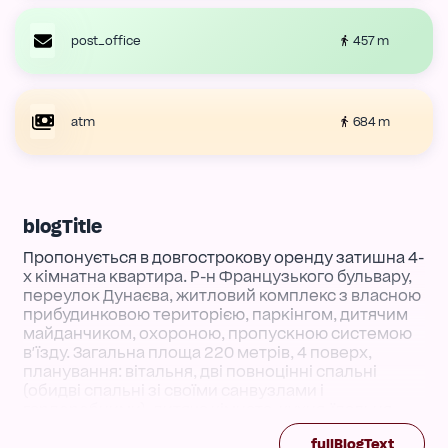
457 m
post_office
684 m
atm
blogTitle
Пропонується в довгострокову оренду затишна 4-
х кімнатна квартира. Р-н Французького бульвару,
переулок Дунаєва, житловий комплекс з власною
прибудинковою територією, паркінгом, дитячим
майданчиком, охороною, пропускною системою
в'їзду. Загальна площа 220 метрів, 4 поверх,
планування: вітальня, дві повноцінні спальні
(обидві спальні зі своїми санвузлами і
гардеробними), дитяча кімната, кухня-їдальня,
гостьовий санвузол. Панорамне віконце.
fullBlogText
Домашній кінотеатр, вся побутова техніка від