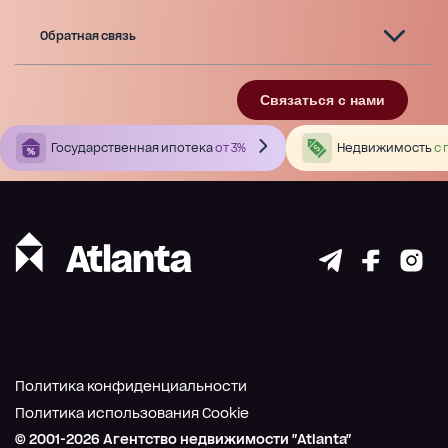
Обратная связь
Связаться с нами
Государственная ипотека
от 3%
Недвижимость
с 
Политика конфиденциальности
Политика использования Cookie
© 2001-
2026
Агентство недвижимости "Atlanta"