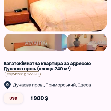
Багатокімнатна квартира за адресою
Дунаєва пров. (площа 240 м²)
copyIcon
:
127920
Дунаєва пров.
Приморський
Одеса
,
,
1 900 $
USD