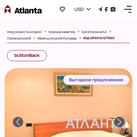
USD
Нерухомість в Одесі
Оренда квартир
Багатокімнатні
Код об'єкта 127920
Приморський
Французський бульвар
buttonBack
Выгодное предложение