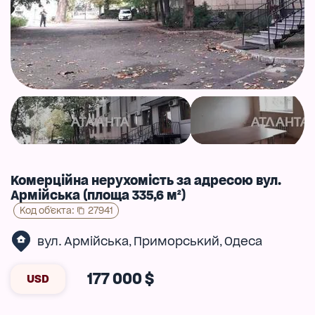
Комерційна нерухомість за адресою вул.
Армійська (площа 335,6 м²)
Код об'єкта
:
27941
вул. Армійська
Приморський
Одеса
,
,
177 000 $
USD