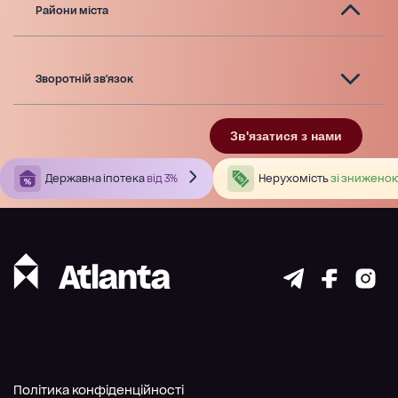
Райони міста
Зворотній зв'язок
Зв'язатися з нами
Державна іпотека
від 3%
Нерухомість
зі зниженою
Політика конфіденційності