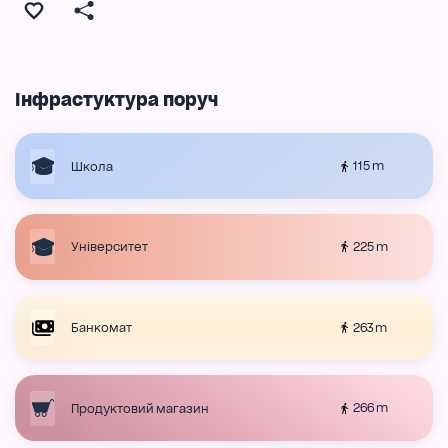
Інфрастуктура поруч
115 m
Школа
225 m
Університет
263 m
Банкомат
266 m
Продуктовий магазин