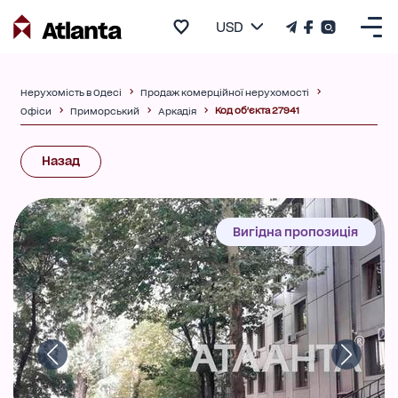
USD
Нерухомість в Одесі
Продаж комерційної нерухомості
Код об'єкта 27941
Офіси
Приморський
Аркадія
Назад
Вигідна пропозиція