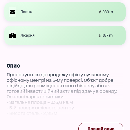
289 m
Пошта
387 m
Лікарня
Опис
Пропонується до продажу офіс у сучасному
офісному центрі на 5-му поверсі. Об'єкт добре
підійде для розміщення свого бізнесу або як
готовий інвестиційний актив під здачу в оренду.
Основні характеристики:
- Загальна площа – 335,6 кв.м
- 5-й поверх офісного центру
- Висота стель - 2,95 м
- 14 окремих кабінетів
- функціональна кабінетна система
Повний опис
- Гарний робочий стан усіх приміщень