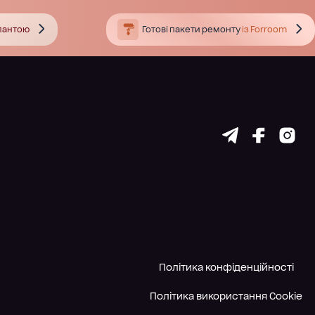
тлантою
Готові пакети ремонту
із Forroom
Політика конфіденційності
Політика використання Cookie