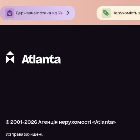
Державна іпотека
від 3%
Нерухомість
з
© 2001-
2026
Агенція нерухомості «Atlanta»
Усі права захищені.