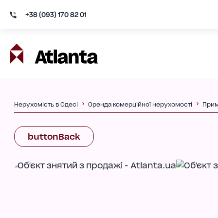
+38 (093) 170 82 01
Нерухомість в Одесі
Оренда комерційної нерухомості
Прим
buttonBack