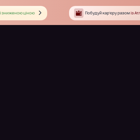
і зниженою ціною
Побудуй кар’єру разом
із А