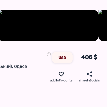
406 $
USD
,
ський)
Одеса
addToFavourite
shareInSocials