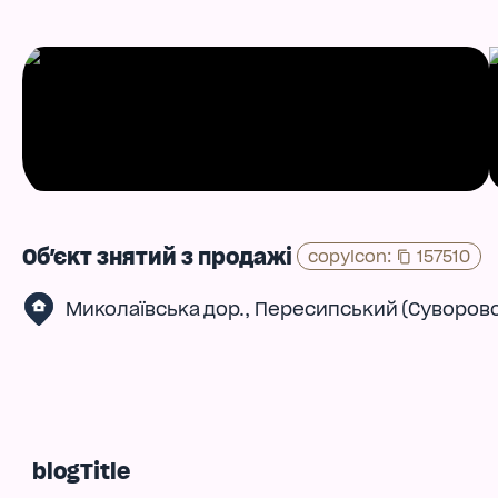
Об'єкт знятий з продажі
copyIcon
:
157510
,
Миколаївська дор.
Пересипський (Суворов
blogTitle