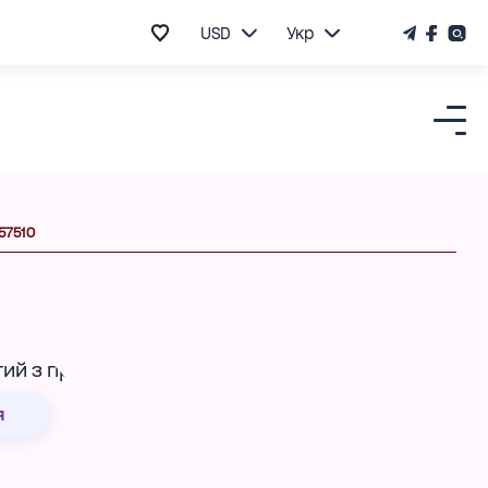
USD
Укр
157510
я