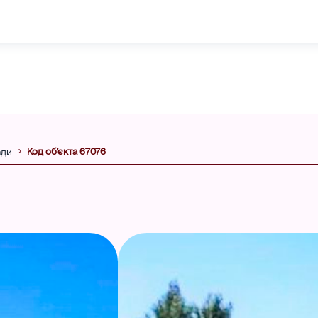
Код об'єкта 67076
ади