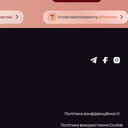
тлантою
Готові пакети ремонту
із Forroom
Політика конфіденційності
Політика використання Cookie