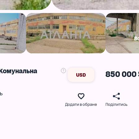
В
 Комунальна
850 000 
USD
ь
Додати в обране
Поділитись