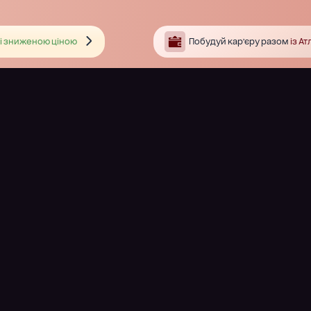
і зниженою ціною
Побудуй кар’єру разом
із А