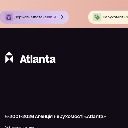
Державна іпотека
від 3%
Нерухомість
з
© 2001-
2026
Агенція нерухомості «Atlanta»
Усі права захищені.