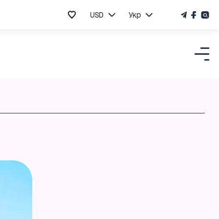
USD
Укр