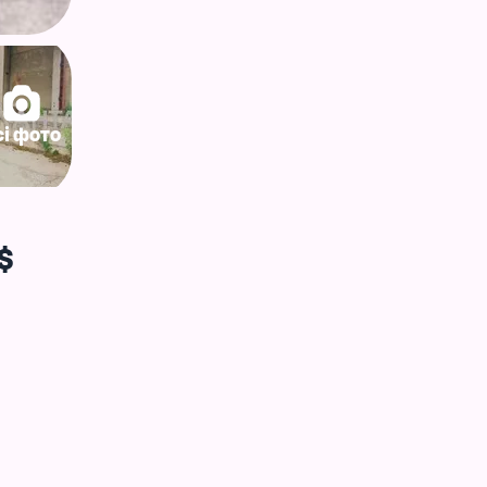
сі фото
$