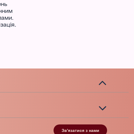
ень
онним
пами.
зація.
Зв'язатися з нами