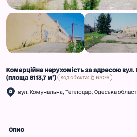
Комерційна нерухомість за адресою вул.
(площа 8113,7 м²)
Код об'єкта
:
67076
,
,
вул. Комунальна
Теплодар
Одеська област
Опис