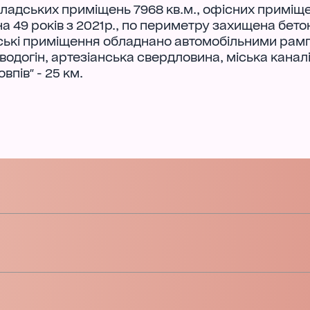
складських приміщень 7968 кв.м., офісних приміщ
 на 49 років з 2021р., по периметру захищена бет
дські приміщення обладнано автомобільними рам
 водогін, артезіанська свердловина, міська каналі
овпів" - 25 км.