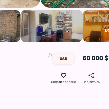
В
60 000 $
USD
Додати в обране
Поділитись