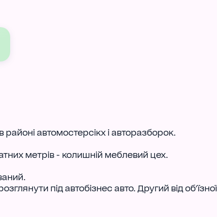
 в районі автомостерсікх і авторазборок.
тних метрів - колишній меблевий цех.
ваний.
глянути під автобізнес авто. Другий від об'їзної