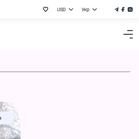
USD
Укр
я