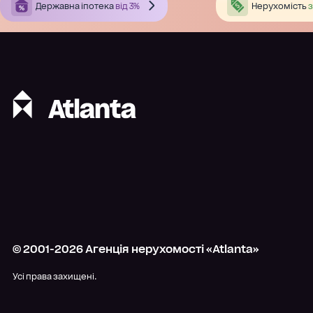
Державна іпотека
від 3%
Нерухомість
з
© 2001-
2026
Агенція нерухомості «Atlanta»
Усі права захищені.