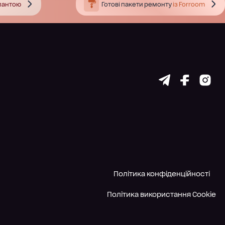
тлантою
Готові пакети ремонту
із Forroom
Політика конфіденційності
Політика використання Cookie