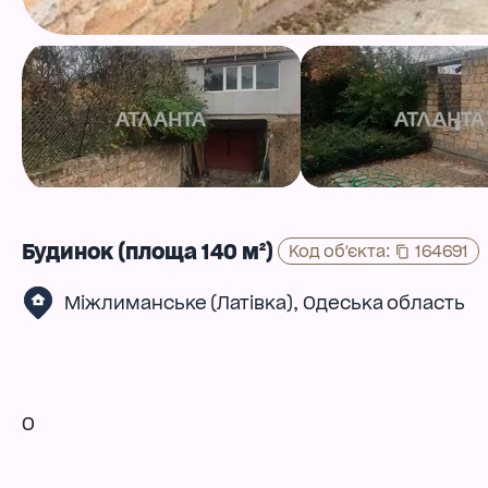
Будинок (площа 140 м²)
Код об'єкта
:
164691
,
Міжлиманське (Латівка)
Одеська область
0