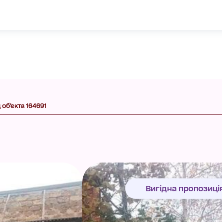
 об'єкта 164691
Вигідна пропозиці