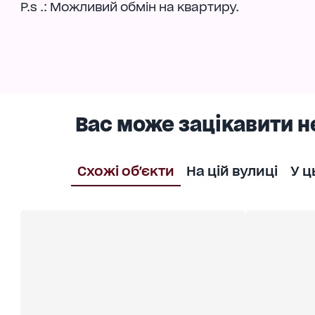
P.s .: Можливий обмін на квартиру.
Вас може зацікавити н
Схожі об'єкти
На цій вулиці
У ц