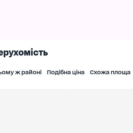
ерухомість
ьому ж районі
Подібна ціна
Схожа площа