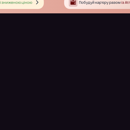
і зниженою ціною
Побудуй кар’єру разом
із А