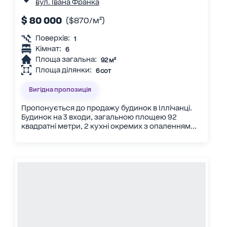
вул. Івана Франка
$ 80 000
($870/м²)
Поверхів:
1
Кімнат:
6
Площа загальна:
92 м²
Площа ділянки:
6 сот
Вигідна пропозиція
Пропонується до продажу будинок в Іллічанці.
Будинок на 3 входи, загальною площею 92
квадратні метри, 2 кухні окремих з опаленням...