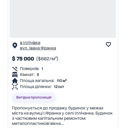
в Іллічівка
вул. Івана Франка
$ 75 000
($682/м²)
Поверхів:
1
Кімнат:
5
Площа загальна:
110 м²
Площа ділянки:
12 сот
Вигідна пропозиція
Пропонується до продажу будинок у межах
міста на вулиці І.Франка у селі Іллічанка. Будинок
з частковим капітальним ремонтом:
металопластикові вікна...