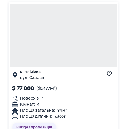
в Іллічівка
вул. Садова
$ 77 000
($917/м²)
Поверхів:
1
Кімнат:
4
Площа загальна:
84 м²
Площа ділянки:
7.3 сот
Вигідна пропозиція