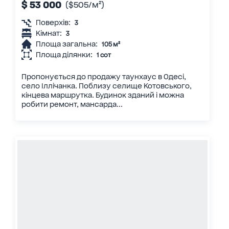
$ 53 000
($505/м²)
Поверхів:
3
Кімнат:
3
Площа загальна:
105 м²
Площа ділянки:
1 сот
Пропонується до продажу таунхаус в Одесі,
село Іллічанка. Поблизу селище Котовського,
кінцева маршрутка. Будинок зданий і можна
робити ремонт, мансарда...