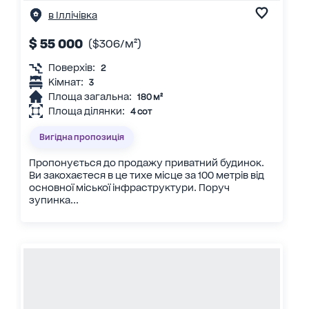
в Іллічівка
$ 55 000
($306/м²)
Поверхів:
2
Кімнат:
3
Площа загальна:
180 м²
Площа ділянки:
4 сот
Вигідна пропозиція
Пропонується до продажу приватний будинок.
Ви закохаєтеся в це тихе місце за 100 метрів від
основної міської інфраструктури. Поруч
зупинка...