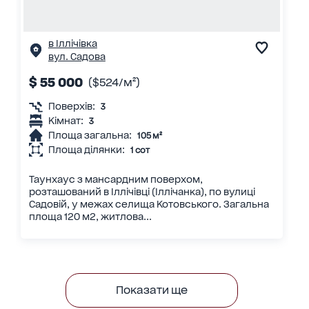
в Іллічівка
вул. Садова
$ 55 000
($524/м²)
Поверхів:
3
Кімнат:
3
Площа загальна:
105 м²
Площа ділянки:
1 сот
Таунхаус з мансардним поверхом,
розташований в Іллічівці (Іллічанка), по вулиці
Садовій, у межах селища Котовського. Загальна
площа 120 м2, житлова...
Показати ще