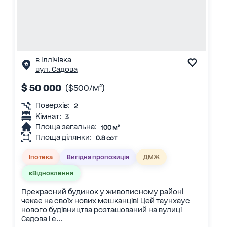
в Іллічівка
вул. Садова
$ 50 000
($500/м²)
Поверхів:
2
Кімнат:
3
Площа загальна:
100 м²
Площа ділянки:
0.8 сот
Іпотека
Вигідна пропозиція
ДМЖ
єВідновлення
Прекрасний будинок у живописному районі
чекає на своїх нових мешканців! Цей таунхаус
нового будівництва розташований на вулиці
Садова і є...