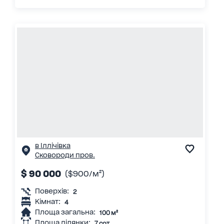
в Іллічівка
Сковороди пров.
$ 90 000
($900/м²)
Поверхів:
2
Кімнат:
4
Площа загальна:
100 м²
Площа ділянки:
7 сот