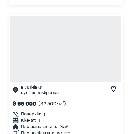
в Іллічівка
вул. Івана Франка
$ 65 000
($2 500/м²)
Поверхів:
1
Кімнат:
1
Площа загальна:
26 м²
Площа ділянки:
12.5 сот