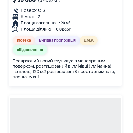
$ 55 000
($459/м²)
Поверхів:
3
Кімнат:
3
Площа загальна:
120 м²
Площа ділянки:
0.82 сот
Іпотека
Вигідна пропозиція
ДМЖ
єВідновлення
Прекрасний новий таунхаус з мансардним
поверхом, розташований в Іллічівці (Іллічанка).
На площі 120 м2 розташовані 3 просторі кімнати,
площа кухні...