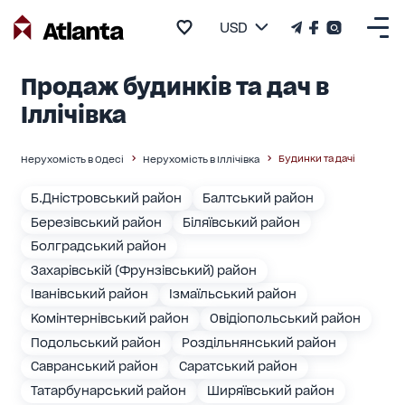
USD
Продаж будинків та дач в
Іллічівка
Будинки та дачі
Нерухомість в Одесі
Нерухомість в Іллічівка
Б.Дністровський район
Балтський район
Березівський район
Біляївський район
Болградський район
Захарівській (Фрунзівський) район
Іванівський район
Ізмаїльський район
Комінтернівський район
Овідіопольський район
Подольський район
Роздільнянський район
Савранський район
Саратський район
Татарбунарський район
Ширяївський район