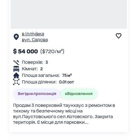
в Іллічівка
вул. Садова
$ 54 000
($720/м²)
Поверхів:
3
Кімнат:
2
Площа загальна:
75 м²
Площа ділянки:
0.01 сот
Вигідна пропозиція
єВідновлення
Продам 3 поверховий таунхаус з ремонтом в
тихому та безпечному місці на
вул.Паустовського сел.Котовского. Закрита
територія. Є місце для парковки...