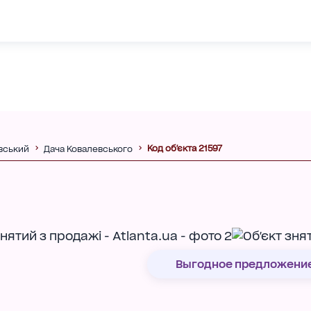
Код об'єкта 21597
вський
Дача Ковалевського
Выгодное предложени