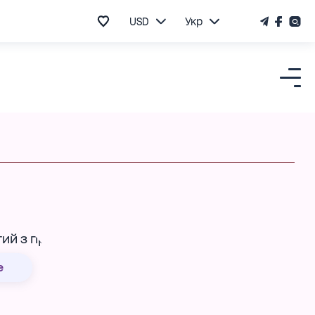
USD
Укр
е