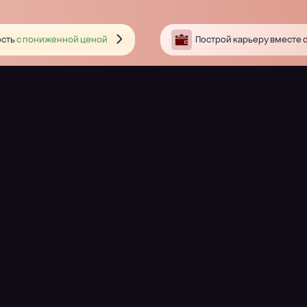
сть
с пониженной ценой
Построй карьеру вместе
с