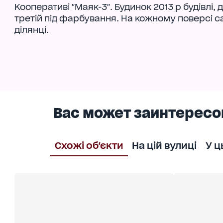
Кооперативі "Маяк-3". Будинок 2013 р будівлі,
третій під фарбування. На кожному поверсі сан
ділянці.
Вас может заинтересо
Схожі об'єкти
На цій вулиці
У ц