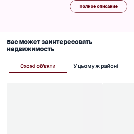
Є лазня з кухнею, санвузлом та кімнатою
Полное описание
відпочинку.
Критий басейн та зимовий сад.
У дворі ландшафтний дизайн, гараж на 2 авто.
Асфальтований під'їзд.
Телефонуйте!
Вас может заинтересовать
недвижимость
Схожі об'єкти
У цьому ж районі