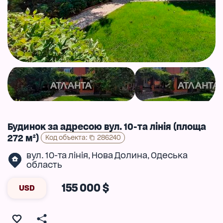
Будинок за адресою вул. 10-та лінія (площа
272 м²)
Код объекта
:
286240
вул. 10-та лінія
Нова Долина
Одеська
,
,
область
155 000 $
USD