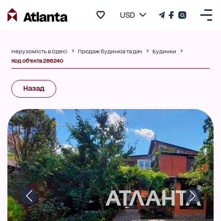
USD
Нерухомість в Одесі
Продаж будинків та дач
Будинки
Код об'єкта 286240
Назад