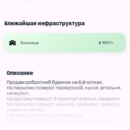
Ближайшая инфраструктура
622 m
Больница
Описание
Продам добротний будинок на 6,8 сотках.
На першому поверсі: передпокій, кухня, вітальня,
санвузол.
На другому поверсі: 3 просторі спальні, санвузол.
На третьому поверсі: кімната, санвузол, тераса з
видом на лиман.
1-й рівень: більярдна та санвузол.
У будинку є котельня, пральня, встановлена
система тепла підлога.