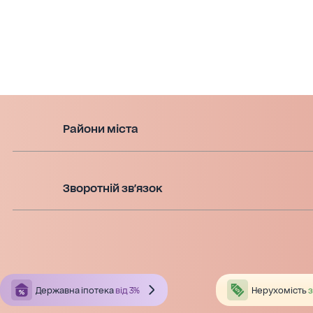
Райони міста
Зворотній зв'язок
Державна іпотека
від 3%
Нерухомість
з