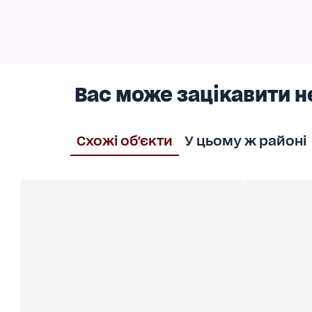
Вас може зацікавити н
Схожі об'єкти
У цьому ж районі