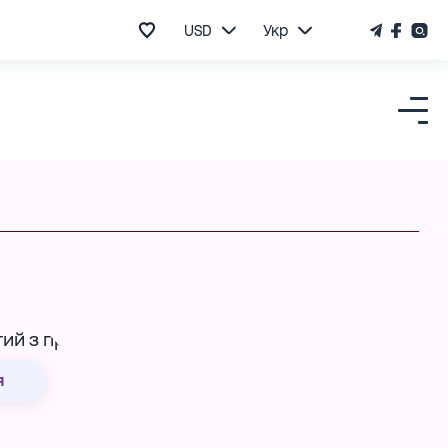
USD
Укр
я