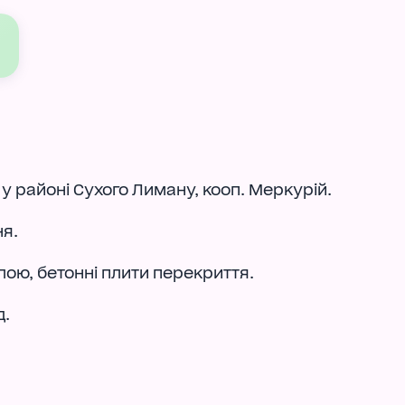
 у районі Сухого Лиману, кооп. Меркурій.
ня.
ою, бетонні плити перекриття.
д.