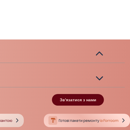
Зв'язатися з нами
тлантою
Готові пакети ремонту
із Forroom