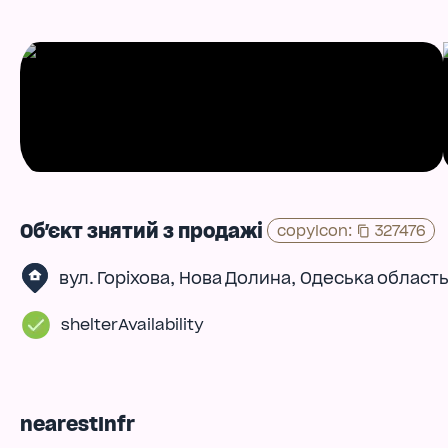
Об'єкт знятий з продажі
copyIcon
:
327476
,
,
вул. Горіхова
Нова Долина
Одеська област
shelterAvailability
nearestInfr