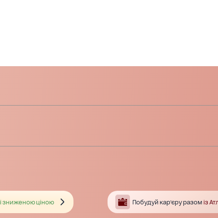
і зниженою ціною
Побудуй кар’єру разом
із А