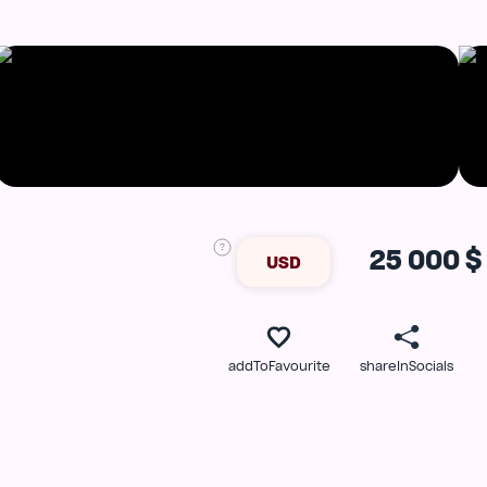
25 000 $
USD
ь
addToFavourite
shareInSocials