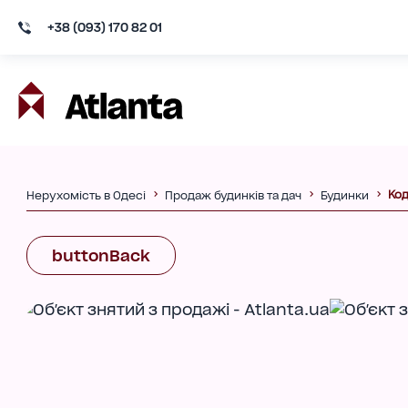
+38 (093) 170 82 01
Код
Нерухомість в Одесі
Продаж будинків та дач
Будинки
buttonBack