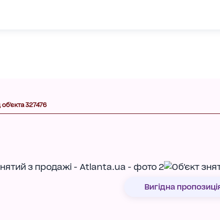
 об'єкта 327476
Вигідна пропозиці