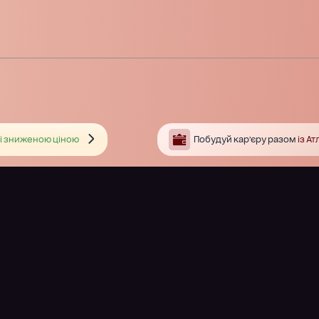
і зниженою ціною
Побудуй кар’єру разом
із А