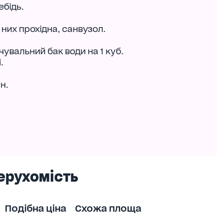
ебідь.
 них прохідна, санвузол.
увальний бак води на 1 куб.
.
н.
ерухомість
Подібна ціна
Схожа площа