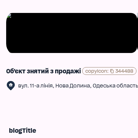
Об'єкт знятий з продажі
copyIcon
:
344488
,
,
вул. 11-а лінія
Нова Долина
Одеська област
blogTitle