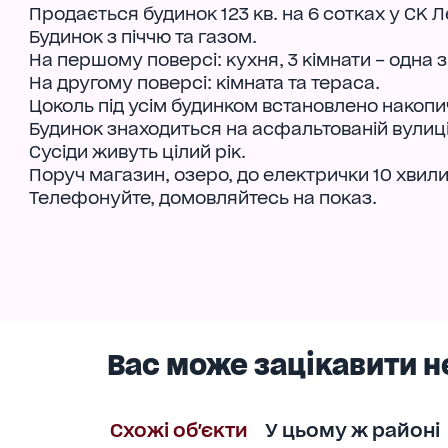
Продається будинок 123 кв. на 6 сотках у СК Л
Будинок з піччю та газом.
На першому поверсі: кухня, 3 кімнати – одна з
На другому поверсі: кімната та тераса.
Цоколь під усім будинком встановлено накопич
Будинок знаходиться на асфальтованій вулиці
Сусіди живуть цілий рік.
Поруч магазин, озеро, до електрички 10 хвили
Телефонуйте, домовляйтесь на показ.
Вас може зацікавити н
Схожі об'єкти
У цьому ж районі