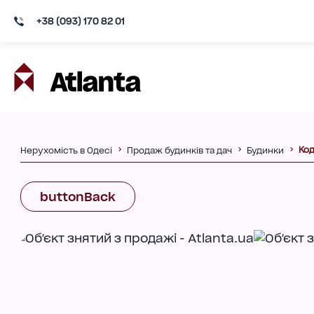
+38 (093) 170 82 01
Код
Нерухомість в Одесі
Продаж будинків та дач
Будинки
buttonBack