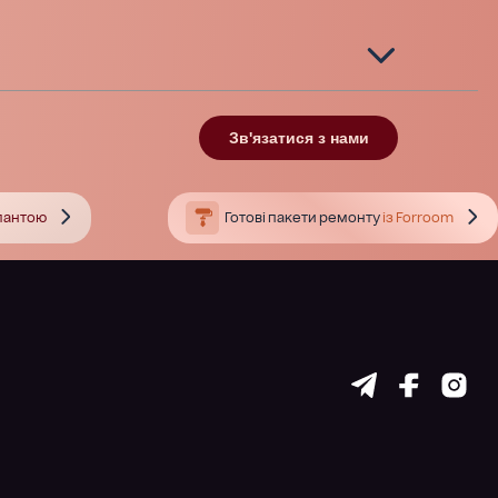
Зв'язатися з нами
тлантою
Готові пакети ремонту
із Forroom