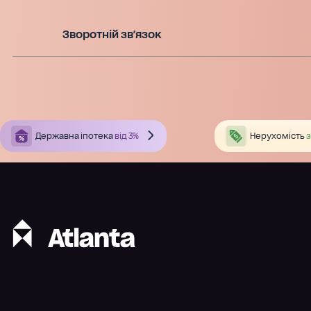
Зворотній зв'язок
Державна іпотека
від 3%
Нерухомість
з