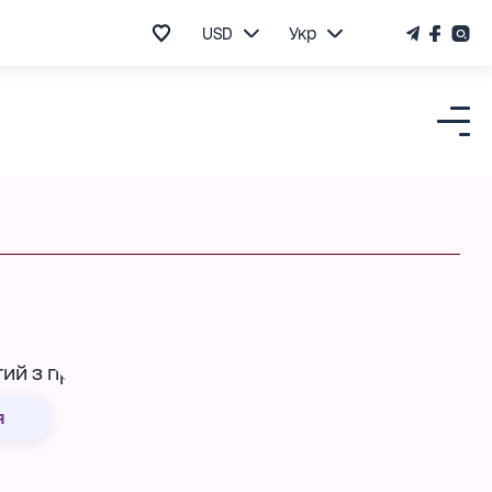
USD
Укр
я