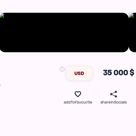
35 000 $
USD
ь
addToFavourite
shareInSocials