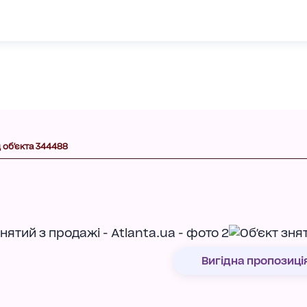
 об'єкта 344488
Вигідна пропозиці