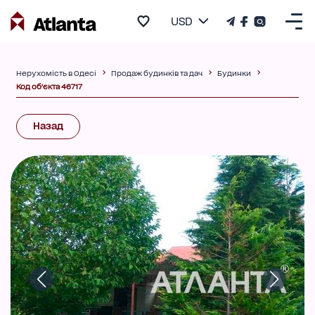
USD
Нерухомість в Одесі
Продаж будинків та дач
Будинки
Код об'єкта 46717
Назад