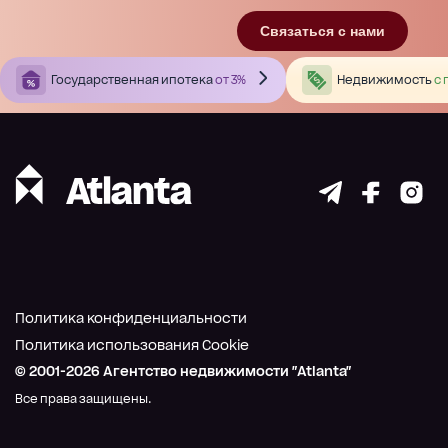
Связаться с нами
Государственная ипотека
от 3%
Недвижимость
с 
Политика конфиденциальности
Политика использования Cookie
© 2001-
2026
Агентство недвижимости "Atlanta"
Все права защищены.