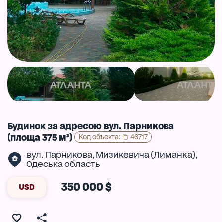
Будинок за адресою вул. Парникова
(площа 375 м²)
Код объекта
:
46717
вул. Парникова
Мизикевича (Лиманка)
,
,
Одеська область
350 000 $
USD