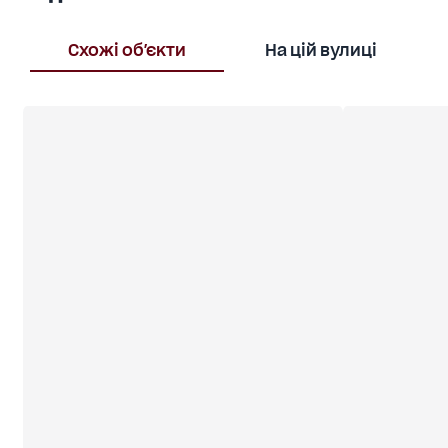
Схожі об'єкти
На цій вулиці