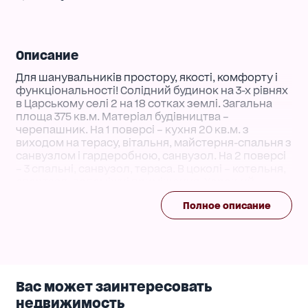
Описание
Для шанувальників простору, якості, комфорту і
функціональності! Солідний будинок на 3-х рівнях
в Царському селі 2 на 18 сотках землі. Загальна
площа 375 кв.м. Матеріал будівництва –
черепашник. На 1 поверсі – кухня 20 кв.м. з
виходом на терасу, вітальня, майстерня-спальня з
санвузлом і гардеробною, санвузол. На 2 поверсі
– 3 спальні, санвузол, тераса. В цоколі – котельня,
спортзал, допоміжні приміщення. Хороший
ремонт. Гараж на 2 авто, басейн з зоною джакузі,
Полное описание
літня кухня, крита зона барбекю, ландшафтний
дизайн, відеоспостереження. Відмінне
розташування, 15 хвилин пішки до моря.
Вас может заинтересовать
недвижимость