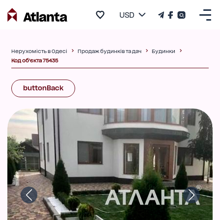
USD
Нерухомість в Одесі
Продаж будинків та дач
Будинки
Код об'єкта 75435
buttonBack