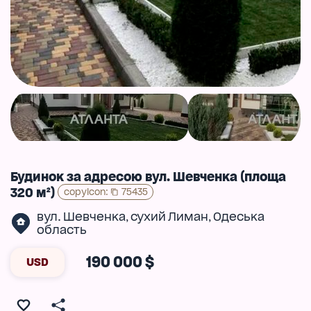
Будинок за адресою вул. Шевченка (площа
320 м²)
copyIcon
:
75435
вул. Шевченка
сухий Лиман
Одеська
,
,
область
190 000 $
USD