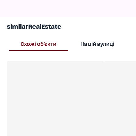
similarRealEstate
Схожі об'єкти
На цій вулиці