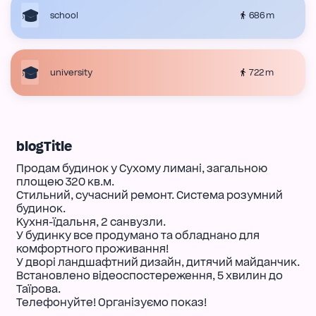
686 m
school
722 m
university
blogTitle
Продам будинок у Сухому лимані, загальною
площею 320 кв.м.
Стильний, сучасний ремонт. Система розумний
будинок.
Кухня-їдальня, 2 санвузли.
У будинку все продумано та обладнано для
комфортного проживання!
У дворі ландшафтний дизайн, дитячий майданчик.
Встановлено відеоспостереження, 5 хвилин до
Таїрова.
Телефонуйте! Організуємо показ!