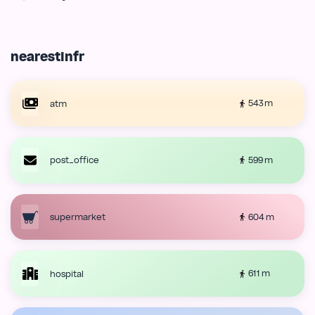
nearestInfr
543 m
atm
599 m
post_office
604 m
supermarket
611 m
hospital