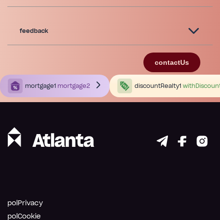
feedback
contactUs
mortgage1
mortgage2
discountRealty1
withDiscoun
polPrivacy
polCookie