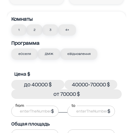
Комнаты
1
2
3
4+
Программа
еОселя
ДМЖ
єВідновлення
Цена $
до 40000 $
40000-70000 $
от 70000 $
from
to
$
$
Общая площадь