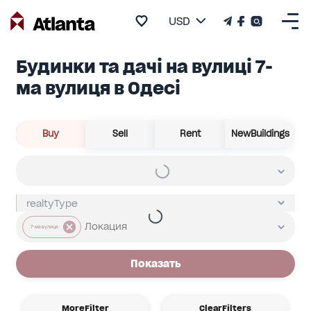
USD
Будинки та дачі на вулиці 7-
ма вулиця в Одесі
Buy
Sell
Rent
NewBuildings
7-ма вулиця
Показать
MoreFilter
ClearFilters