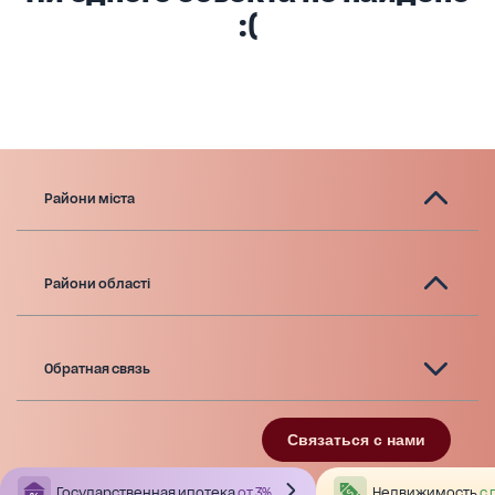
:(
Райони міста
Райони області
Обратная связь
Связаться с нами
Государственная ипотека
от 3%
Недвижимость
с 