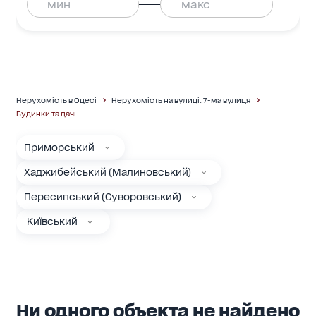
Нерухомість в Одесі
Нерухомість на вулиці: 7-ма вулиця
Будинки та дачі
Приморський
Хаджибейський (Малиновський)
Пересипський (Суворовський)
Київський
Ни одного объекта не найдено