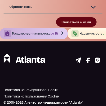
Обратная связь
Связаться с нами
Государственная ипотека
от 3%
Недвижимость
с 
Политика конфиденциальности
Политика использования Cookie
© 2001-
2026
Агентство недвижимости "Atlanta"