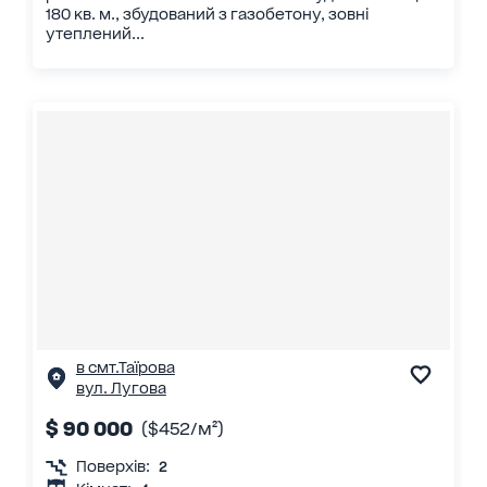
180 кв. м., збудований з газобетону, зовні
утеплений...
в смт.Таїрова
вул. Лугова
$ 90 000
($452/м²)
Поверхів:
2