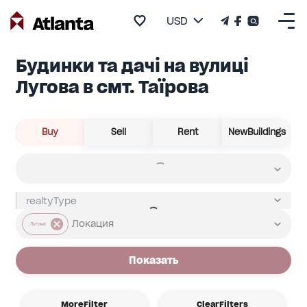
USD
Будинки та дачі на вулиці
Лугова в смт. Таїрова
Buy
Sell
Rent
NewBuildings
Лугова
Показать
MoreFilter
ClearFilters