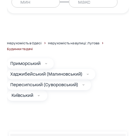
Нерухомість в Одесі
Нерухомість на вулиці: Лугова
Будинки та дачі
Приморський
Хаджибейський (Малиновський)
Пересипський (Суворовський)
Київський