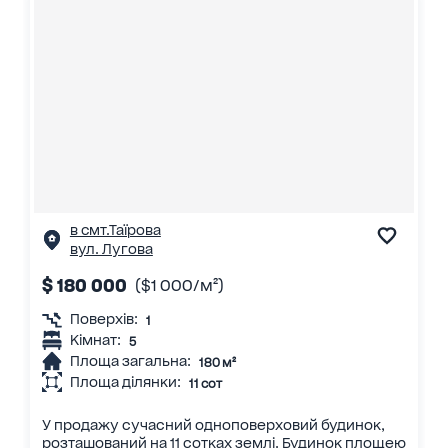
в смт.Таїрова
вул. Лугова
$ 180 000
($1 000/м²)
Поверхів:
1
Кімнат:
5
Площа загальна:
180 м²
Площа ділянки:
11 сот
У продажу сучасний одноповерховий будинок,
розташований на 11 сотках землі. Будинок площею