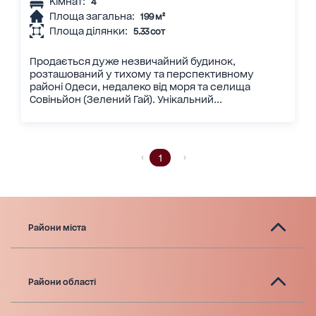
Кімнат:
4
Площа загальна:
199 м²
Площа ділянки:
5.33 сот
Продається дуже незвичайний будинок,
розташований у тихому та перспективному
районі Одеси, недалеко від моря та селища
Совіньйон (Зелений Гай). Унікальний...
1
Райони міста
Райони області