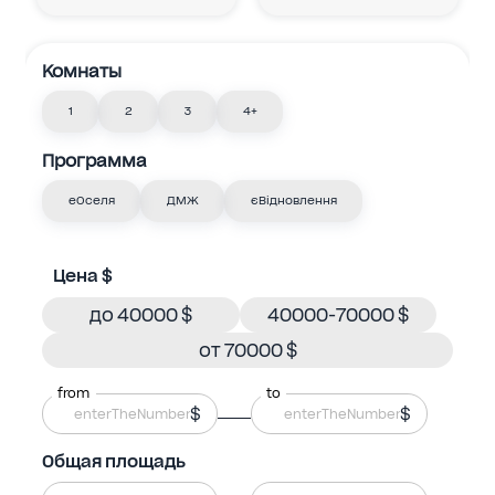
Комнаты
1
2
3
4+
Программа
еОселя
ДМЖ
єВідновлення
Цена $
до 40000 $
40000-70000 $
от 70000 $
from
to
$
$
Общая площадь