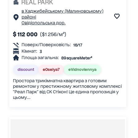
REAL PARK
в Хаджибейському (Малиновському)
районі
Овідіопольська дор.
$ 112 000
($1 256/м²)
Поверх/Поверховість:
16/17
Кімнат:
3
Площа загальна:
89 squareMeter²
discount
eOselya7
eVidnovlennya
Простора трикімнатна квартира з готовим
ремонтом у престижному житловому комплексі
"Реал Парк" від СК Стікон! Це єдина пропозиція у
цьому...