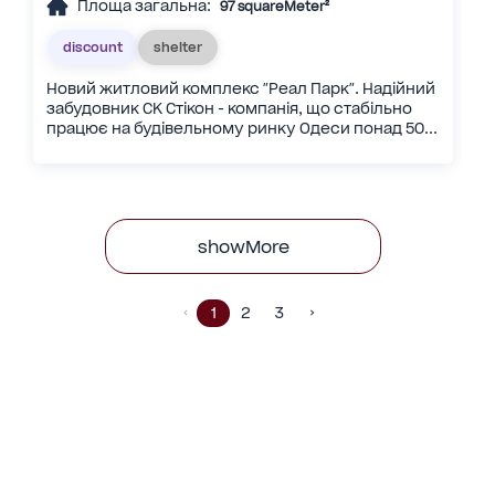
Площа загальна:
97 squareMeter²
discount
shelter
Новий житловий комплекс "Реал Парк". Надійний
забудовник СК Стікон - компанія, що стабільно
працює на будівельному ринку Одеси понад 50...
showMore
1
2
3