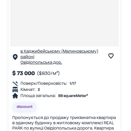
в Хаджибейському (Малиновському)
районі
Овідіопольська дор.
$ 73 000
($830/м²)
Поверх/Поверховість:
1/17
Кімнат:
3
Площа загальна:
88 squareMeter²
discount
Пропонується до продажу трикімнатна квартира
в зданому будинку в житловому комплексі REAL
PARK по вулиці Овідіопольська дорога. Квартира