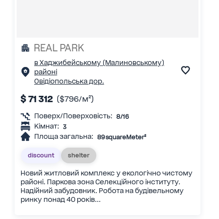
REAL PARK
в Хаджибейському (Малиновському)
районі
Овідіопольська дор.
$ 71 312
($796/м²)
Поверх/Поверховість:
8/16
Кімнат:
3
Площа загальна:
89 squareMeter²
discount
shelter
Новий житловий комплекс у екологічно чистому
районі. Паркова зона Селекційного інституту.
Надійний забудовник. Робота на будівельному
ринку понад 40 років...