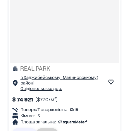
REAL PARK
в Хаджибейському (Малиновському)
районі
Овідіопольська дор.
$ 74 921
($770/м²)
Поверх/Поверховість:
13/16
Кімнат:
3
Площа загальна:
97 squareMeter²