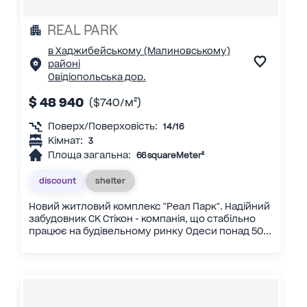
REAL PARK
в Хаджибейському (Малиновському)
районі
Овідіопольська дор.
$ 48 940
($740/м²)
Поверх/Поверховість:
14/16
Кімнат:
3
Площа загальна:
66 squareMeter²
discount
shelter
Новий житловий комплекс "Реал Парк". Надійний
забудовник СК Стікон - компанія, що стабільно
працює на будівельному ринку Одеси понад 50...