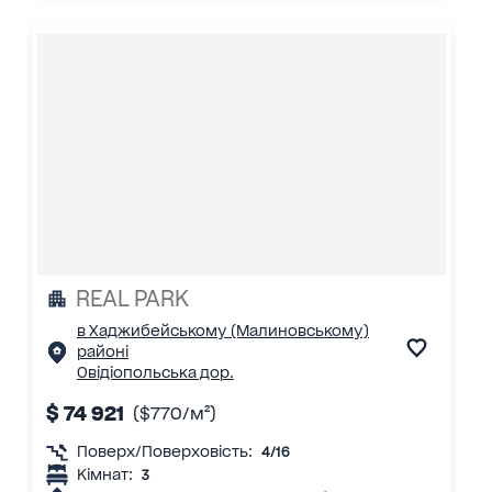
REAL PARK
в Хаджибейському (Малиновському)
районі
Овідіопольська дор.
$ 74 921
($770/м²)
Поверх/Поверховість:
4/16
Кімнат:
3