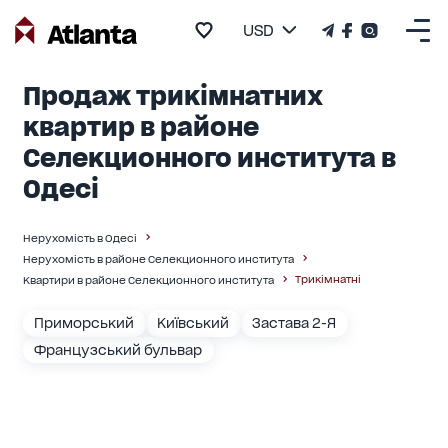
USD
Продаж трикімнатних
квартир в районе
Селекционного института в
Одесі
Нерухомість в Одесі
Нерухомість в районе Селекционного института
Трикімнатні
Квартири в районе Селекционного института
Приморський
Київський
Застава 2-Я
Французський бульвар