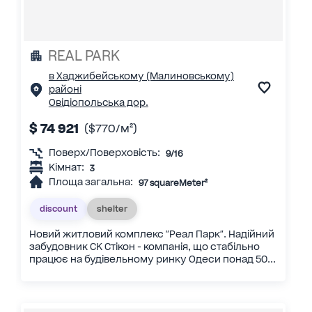
REAL PARK
в Хаджибейському (Малиновському)
районі
Овідіопольська дор.
$ 74 921
($770/м²)
Поверх/Поверховість:
9/16
Кімнат:
3
Площа загальна:
97 squareMeter²
discount
shelter
Новий житловий комплекс "Реал Парк". Надійний
забудовник СК Стікон - компанія, що стабільно
працює на будівельному ринку Одеси понад 50...