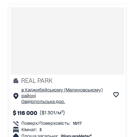
REAL PARK
в Хаджибейському (Малиновському)
районі
Овідіопольська дор.
$ 116 000
($1 301/м²)
Поверх/Поверховість:
16/17
Кімнат:
3
Площа загальна:
89 squareMeter²