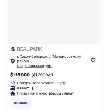
REAL PARK
в Хаджибейському (Малиновському)
районі
Овідіопольська дор.
$ 115 000
($1 290/м²)
Поверх/Поверховість:
15/17
Кімнат:
3
Площа загальна:
89 squareMeter²
discount