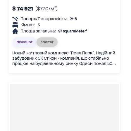
$ 74 921
($770/м²)
Поверх/Поверховість:
2/16
Кімнат:
3
Площа загальна:
97 squareMeter²
discount
shelter
Новий житловий комплекс "Реал Парк". Надійний
забудовник СК Стікон - компанія, що стабільно
працює на будівельному ринку Одеси понад 50...