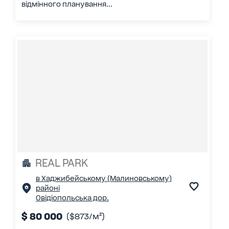
відмінного планування...
REAL PARK
в Хаджибейському (Малиновському)
районі
Овідіопольська дор.
$ 80 000
($873/м²)