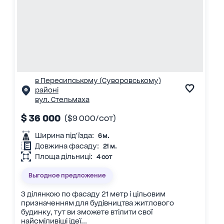
в Пересипському (Суворовському)
районі
вул. Стельмаха
$ 36 000
($9 000/сот)
Ширина під'їзда:
6 м.
Довжина фасаду:
21 м.
Площа дільниці:
4 сот
Выгодное предложение
З ділянкою по фасаду 21 метр і цільовим
призначенням для будівництва житлового
будинку, тут ви зможете втілити свої
найсміливіші ідеї...