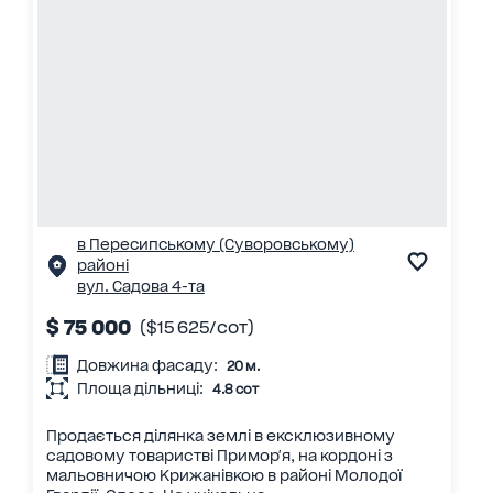
в Пересипському (Суворовському)
районі
вул. Садова 4-та
$ 75 000
($15 625/сот)
Довжина фасаду:
20 м.
Площа дільниці:
4.8 сот
Продається ділянка землі в ексклюзивному
садовому товаристві Примор'я, на кордоні з
мальовничою Крижанівкою в районі Молодої