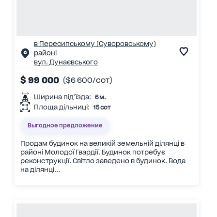
в Пересипському (Суворовському)
районі
вул. Дунаєвського
$ 99 000
($6 600/сот)
Ширина під'їзда:
6 м.
Площа дільниці:
15 сот
Выгодное предложение
Продам будинок на великій земельній ділянці в
районі Молодої Гвардії. Будинок потребує
реконструкції. Світло заведено в будинок. Вода
на ділянці...