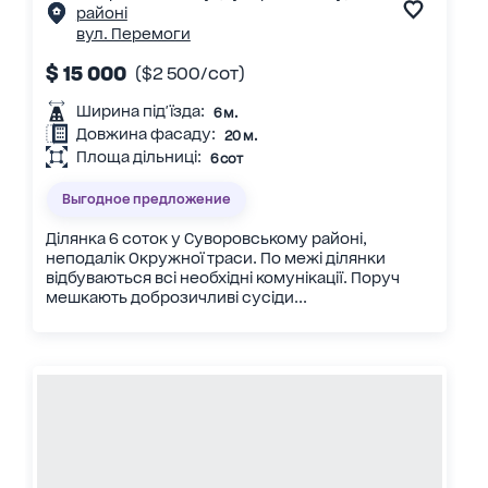
районі
вул. Перемоги
$ 15 000
($2 500/сот)
Ширина під'їзда:
6 м.
Довжина фасаду:
20 м.
Площа дільниці:
6 сот
Выгодное предложение
Ділянка 6 соток у Суворовському районі,
неподалік Окружної траси. По межі ділянки
відбуваються всі необхідні комунікації. Поруч
мешкають доброзичливі сусіди...