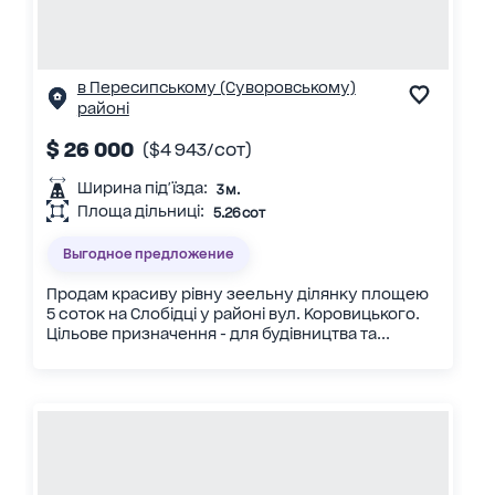
в Пересипському (Суворовському)
районі
$ 26 000
($4 943/сот)
Ширина під'їзда:
3 м.
Площа дільниці:
5.26 сот
Выгодное предложение
Продам красиву рівну зеельну ділянку площею
5 соток на Слобідці у районі вул. Коровицького.
Цільове призначення - для будівництва та...