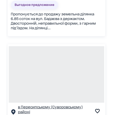
Выгодное предложение
Пропонується до продажу земельна ділянка
6.85 соток на вул. Бадаєва з держактом.
Двосторонній, неправильної форми, з гарним
під'їздом. На ділянці...
в Пересипському (Суворовському)
районі