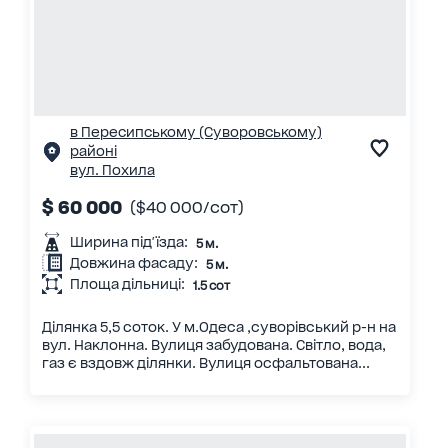
в Пересипському (Суворовському)
районі
вул. Похила
$ 60 000
($40 000/сот)
Ширина під'їзда:
5 м.
Довжина фасаду:
5 м.
Площа дільниці:
1.5 сот
Ділянка 5,5 соток. У м.Одеса ,суворівський р-н на
вул. Наклонна. Вулиця забудована. Світло, вода,
газ є вздовж ділянки. Вулиця осфальтована...