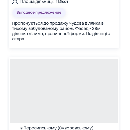
Площа дільниці:
11.5 сот
Выгодное предложение
Пропонується до продажу чудова ділянка в
тихому забудованому районі. Фасад - 29м,
ділянка ділима, правильної форми. На ділянці є
стара...
в Пересипському (Суворовському)