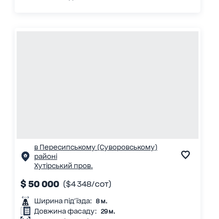
в Пересипському (Суворовському)
районі
Хутірський пров.
$ 50 000
($4 348/сот)
Ширина під'їзда:
8 м.
Довжина фасаду:
29 м.