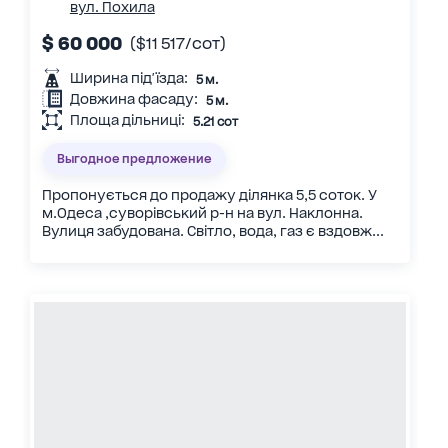
вул. Похила
$ 60 000
($11 517/сот)
Ширина під'їзда:
5 м.
Довжина фасаду:
5 м.
Площа дільниці:
5.21 сот
Выгодное предложение
Пропонується до продажу ділянка 5,5 соток. У
м.Одеса ,суворівський р-н на вул. Наклонна.
Вулиця забудована. Світло, вода, газ є вздовж...