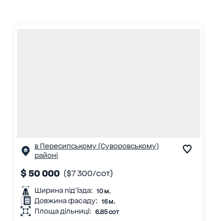
в Пересипському (Суворовському)
районі
$ 50 000
($7 300/сот)
Ширина під'їзда:
10 м.
Довжина фасаду:
16 м.
Площа дільниці:
6.85 сот