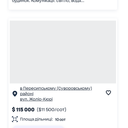
будинок. Комунікації: світло, вода...
в Пересипському (Суворовському)
районі
вул. Жоліо-Кюрі
$ 115 000
($11 500/сот)
Площа дільниці:
10 сот