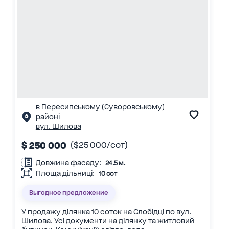
в Пересипському (Суворовському)
районі
вул. Шилова
$ 250 000
($25 000/сот)
Довжина фасаду:
24.5 м.
Площа дільниці:
10 сот
Выгодное предложение
У продажу ділянка 10 соток на Слобідці по вул.
Шилова. Усі документи на ділянку та житловий