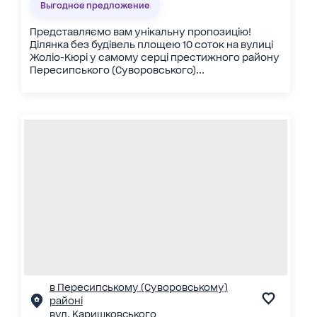
Выгодное предложение
Представляємо вам унікальну пропозицію!
Ділянка без будівель площею 10 соток на вулиці
Жоліо-Кюрі у самому серці престижного району
Пересипського (Суворовського)...
в Пересипському (Суворовському)
районі
вул. Каришковського