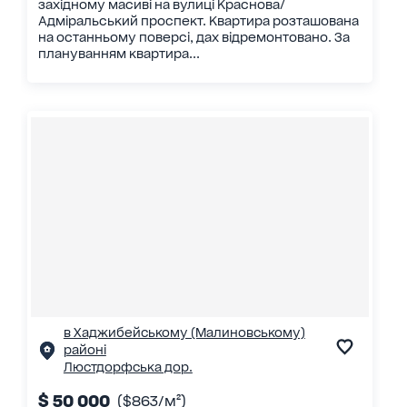
західному масиві на вулиці Краснова/
Адміральський проспект. Квартира розташована
на останньому поверсі, дах відремонтовано. За
плануванням квартира...
в Хаджибейському (Малиновському)
районі
Люстдорфська дор.
$ 50 000
($863/м²)