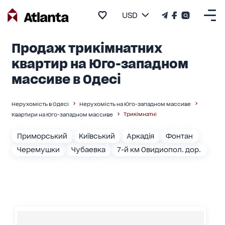
USD
Продаж трикімнатних
квартир на Юго-западном
массиве в Одесі
Нерухомість в Одесі
Нерухомість на Юго-западном массиве
Трикімнатні
Квартири на Юго-западном массиве
Приморський
Київський
Аркадія
Фонтан
Черемушки
Чубаевка
7-й км Овидиопол. дор.