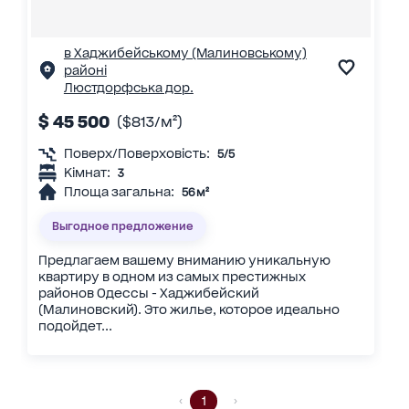
в Хаджибейському (Малиновському)
районі
Люстдорфська дор.
$ 45 500
($813/м²)
Поверх/Поверховість:
5/5
Кімнат:
3
Площа загальна:
56 м²
Выгодное предложение
Предлагаем вашему вниманию уникальную
квартиру в одном из самых престижных
районов Одессы - Хаджибейский
(Малиновский). Это жилье, которое идеально
подойдет...
1